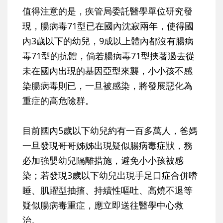
值得注意的是，疾管局委託醫學單位研究發
現，
腸病毒71型已在國內沈寂兩年，使得國
內3歲以下的幼兒，9成以上體內都沒有腸病
毒71型的抗體，倘若腸病毒71型挾著過去從
未在國內出現的基因亞型來襲，小小孩不感
染腸病毒則已，一旦被感染，將發展惡化為
重症的高危險群
。
目前國內5歲以下幼兒約有一百多萬人，
爸媽
一旦發現哥哥姊姊出現疑似腸病毒症狀，務
必加強嬰幼兒隔離措施，避免小小孩被感
染；若發現3歲以下幼兒出現手足口症合併嗜
睡、肌躍型抽搐、持續性嘔吐、高燒不退等
疑似腸病毒重症，應立即送往醫學中心救
治
。