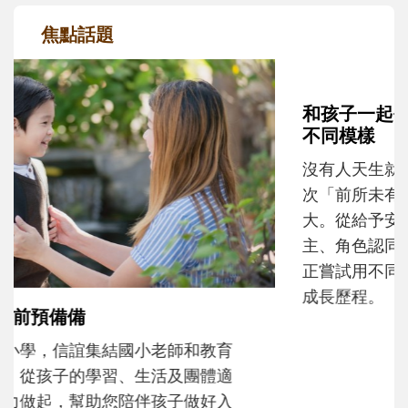
焦點話題
和孩子一起長大的那個男人│讀懂父親的
不同模樣
沒有人天生就擅長當爸爸！男人總是在一次
次「前所未有」的體驗中，跟著孩子一起長
大。從給予安全感的肢體遊戲，到獨立自
主、角色認同及解決問題的能力養成。爸爸
正嘗試用不同的模樣，參與孩子每個重要的
成長歷程。