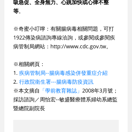
吸急促、全身無力、心跳加快或心律不整
等
。
※奇蜜小叮嚀：有關腸病毒相關問題，可打
1922
傳染病諮詢專線洽詢，或參閱或參閱疾
病管制局網站：http://www.cdc.gov.tw。
※相關網頁：
1.
疾病管制局--腸病毒感染併發重症介紹
2.
行政院衛生署---腸病毒防疫資訊
※本文摘自
「學前教育雜誌」
2008年3月號；
採訪諮詢／周怡宏--敏盛醫療體系婦幼系總監
暨總院副院長