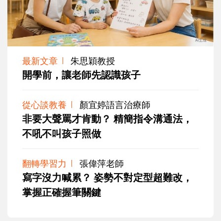
最新文章
朱思穎教授
開學前，讓老師先認識孩子
從心談教養
顏宜婷語言治療師
非要大聲罵才肯動？ 精簡指令溝通法，
不吼不叫孩子照做
翻轉學習力
張偉萍老師
寫字沒力喊累？ 姿勢不對定型超難改，
掌握正確握筆關鍵