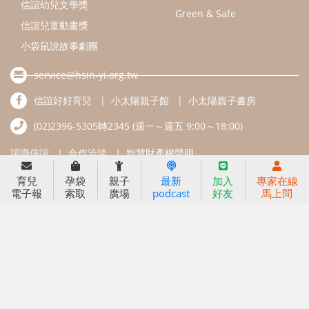
信誼幼兒文學獎
Green & Safe
信誼兒童動畫獎
小袋鼠說故事劇團
service@hsin-yi.org.tw
信誼好好育兒
小太陽親子館
小太陽親子書房
(02)2396-5305轉2345 (週一～週五 9:00～18:00)
認識信誼
合作洽談
智慧財產權聲明
育兒
孕袋
親子
最新
加入
專家在線
本網站建議使用IE9(含以上)或 Google Chrome 版本瀏覽器
電子報
索取
廣場
podcast
好友
馬上問
信誼基金會/上誼文化實業股份有限公司 版權所有 ©