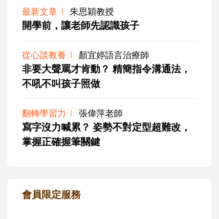
最新文章
朱思穎教授
開學前，讓老師先認識孩子
從心談教養
顏宜婷語言治療師
非要大聲罵才肯動？ 精簡指令溝通法，
不吼不叫孩子照做
翻轉學習力
張偉萍老師
寫字沒力喊累？ 姿勢不對定型超難改，
掌握正確握筆關鍵
會員限定服務