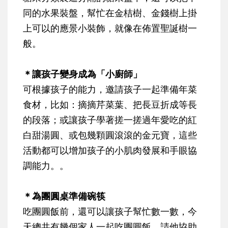
同的水果裝盤，幫忙在金桔樹、金錢樹上掛
上可以的應景小裝飾，就像在佈置聖誕樹一
般。
＊讓孩子變身成為「小廚師」
可根據孩子的能力，邀請孩子一起準備年菜
食材，比如：摘摘芹菜葉、把長豆折成等長
的段落；或讓孩子學著搓一搓過年愛吃的紅
白甜湯圓、或包幾顆圓滾滾的金元寶，這些
活動都可以增加孩子的小肌肉發展和手眼協
調能力。。
＊為團圓桌準備碗筷
吃團圓飯前，還可以讓孩子幫忙數一數，今
天總共有幾個家人一起吃團圓飯，請他協助