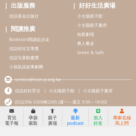
2025信誼年度報告
育兒服務
好好育兒
好孕袋
分齡育兒電子報
線上教養諮詢
出版服務
好好生活廣場
信誼基金出版社
小太陽親子館
小太陽親子書房
閱讀推廣
知新劇場
Bookstart閱讀起步走
農人餐桌
信誼幼兒文學獎
Green & Safe
信誼兒童動畫獎
育兒
孕袋
親子
最新
加入
專家在線
電子報
索取
廣場
podcast
好友
馬上問
小袋鼠說故事劇團