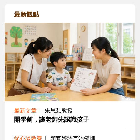
最新觀點
最新文章
朱思穎教授
開學前，讓老師先認識孩子
從心談教養
顏宜婷語言治療師