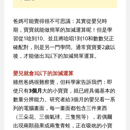
爸媽可能覺得很不可思議：其實從嬰兒時
期，寶寶就能做簡單的加減運算呢！但是學
習從1唸到10、並且將唸唱1到10和數數兒正
確配對，則是另一門學問。通常寶寶要2歲以
後，才能做出3以下的加減簡單運算。
嬰兒就會3以下的加減運算
雖然爸媽很難察覺，但科學家告訴我們：即
使只有
3個月
大的小寶寶，就已經具備基本的
數量分辨能力。研究者給3個月的嬰兒看一系
列的電腦畫面，每一畫面都包含三件東西
（三朵花、三個氣球、三隻熊等），若偶爾
出現兩顆蘋果或兩隻青蛙，正在吸吮的小寶