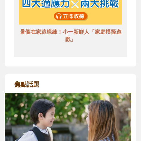
暑假在家這樣練！小一新鮮人「家庭模擬遊
戲」
焦點話題