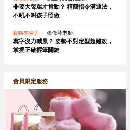
非要大聲罵才肯動？ 精簡指令溝通法，
不吼不叫孩子照做
翻轉學習力
張偉萍老師
寫字沒力喊累？ 姿勢不對定型超難改，
掌握正確握筆關鍵
會員限定服務