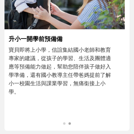
和孩子一起長大的那個男人│讀懂父親的
不同模樣
沒有人天生就擅長當爸爸！男人總是在一次
次「前所未有」的體驗中，跟著孩子一起長
大。從給予安全感的肢體遊戲，到獨立自
主、角色認同及解決問題的能力養成。爸爸
正嘗試用不同的模樣，參與孩子每個重要的
成長歷程。