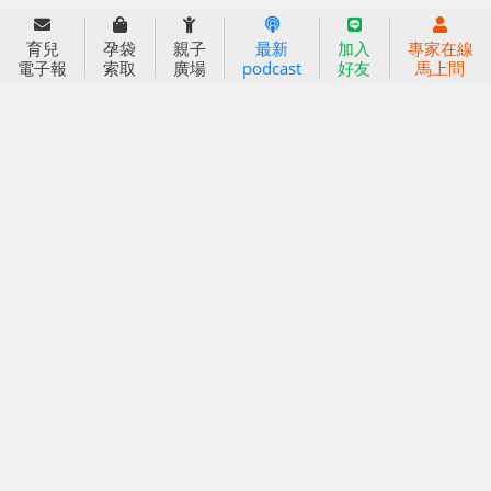
育兒服務
育兒
孕袋
親子
最新
加入
專家在線
好好育兒
電子報
索取
廣場
podcast
好友
馬上問
好孕袋
分齡育兒電子報
線上教養諮詢
出版服務
好好生活廣場
信誼基金出版社
小太陽親子館
小太陽親子書房
閱讀推廣
知新劇場
Bookstart閱讀起步走
農人餐桌
信誼幼兒文學獎
Green & Safe
信誼兒童動畫獎
小袋鼠說故事劇團
service@hsin-yi.org.tw