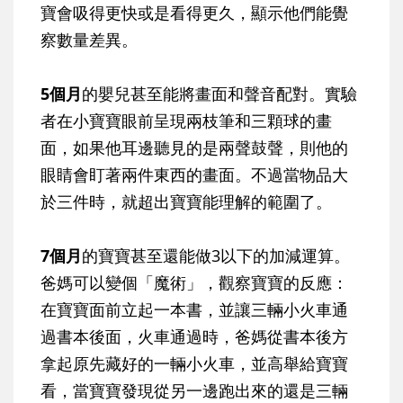
寶會吸得更快或是看得更久，顯示他們能覺
察數量差異。
5個月
的嬰兒甚至能將畫面和聲音配對。實驗
者在小寶寶眼前呈現兩枝筆和三顆球的畫
面，如果他耳邊聽見的是兩聲鼓聲，則他的
眼睛會盯著兩件東西的畫面。不過當物品大
於三件時，就超出寶寶能理解的範圍了。
7個月
的寶寶甚至還能做3以下的加減運算。
爸媽可以變個「魔術」，觀察寶寶的反應：
在寶寶面前立起一本書，並讓三輛小火車通
過書本後面，火車通過時，爸媽從書本後方
拿起原先藏好的一輛小火車，並高舉給寶寶
看，當寶寶發現從另一邊跑出來的還是三輛