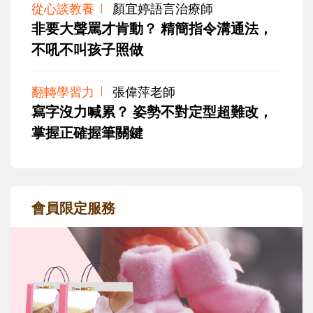
從心談教養
顏宜婷語言治療師
非要大聲罵才肯動？ 精簡指令溝通法，
不吼不叫孩子照做
翻轉學習力
張偉萍老師
寫字沒力喊累？ 姿勢不對定型超難改，
掌握正確握筆關鍵
會員限定服務