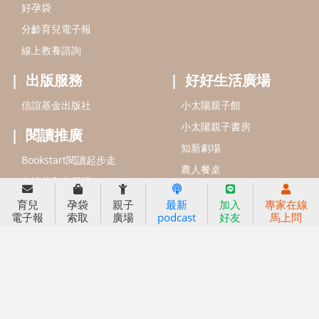
好孕袋
分齡育兒電子報
線上教養諮詢
出版服務
好好生活廣場
信誼基金出版社
小太陽親子館
小太陽親子書房
閱讀推廣
知新劇場
Bookstart閱讀起步走
農人餐桌
信誼幼兒文學獎
Green & Safe
信誼兒童動畫獎
育兒
孕袋
親子
最新
加入
專家在線
電子報
索取
廣場
podcast
好友
馬上問
小袋鼠說故事劇團
service@hsin-yi.org.tw
信誼好好育兒
小太陽親子館
小太陽親子書房
(02)2396-5305轉2345 (週一～週五 9:00～18:00)