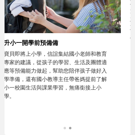
和孩子一起長大的那個男人│讀懂父親的
不同模樣
沒有人天生就擅長當爸爸！男人總是在一次
次「前所未有」的體驗中，跟著孩子一起長
大。從給予安全感的肢體遊戲，到獨立自
主、角色認同及解決問題的能力養成。爸爸
正嘗試用不同的模樣，參與孩子每個重要的
成長歷程。