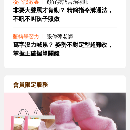
從心談教養
顏宜婷語言治療師
非要大聲罵才肯動？ 精簡指令溝通法，
不吼不叫孩子照做
翻轉學習力
張偉萍老師
寫字沒力喊累？ 姿勢不對定型超難改，
掌握正確握筆關鍵
會員限定服務