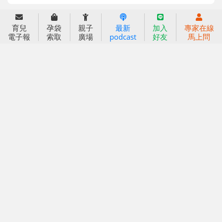
育兒服務
育兒
孕袋
親子
最新
加入
專家在線
好好育兒
電子報
索取
廣場
podcast
好友
馬上問
好孕袋
分齡育兒電子報
線上教養諮詢
出版服務
好好生活廣場
信誼基金出版社
小太陽親子館
小太陽親子書房
閱讀推廣
知新劇場
Bookstart閱讀起步走
農人餐桌
信誼幼兒文學獎
Green & Safe
信誼兒童動畫獎
小袋鼠說故事劇團
service@hsin-yi.org.tw