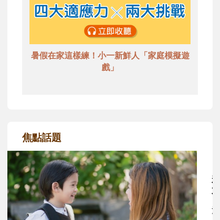
暑假在家這樣練！小一新鮮人「家庭模擬遊
戲」
焦點話題