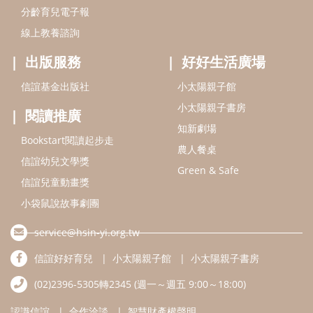
分齡育兒電子報
線上教養諮詢
出版服務
好好生活廣場
信誼基金出版社
小太陽親子館
小太陽親子書房
閱讀推廣
知新劇場
Bookstart閱讀起步走
農人餐桌
信誼幼兒文學獎
Green & Safe
信誼兒童動畫獎
小袋鼠說故事劇團
service@hsin-yi.org.tw
信誼好好育兒
小太陽親子館
小太陽親子書房
(02)2396-5305轉2345 (週一～週五 9:00～18:00)
認識信誼
合作洽談
智慧財產權聲明