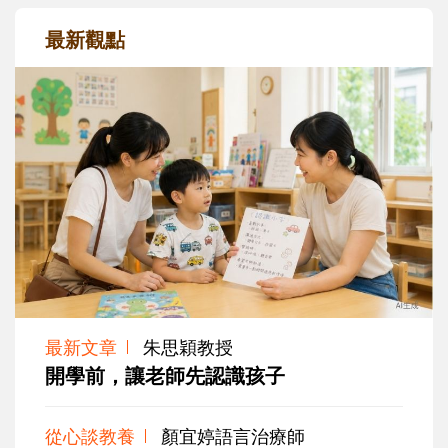
最新觀點
最新文章
朱思穎教授
開學前，讓老師先認識孩子
從心談教養
顏宜婷語言治療師