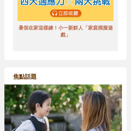
暑假在家這樣練！小一新鮮人「家庭模擬遊
戲」
焦點話題
和孩子一起長大的那個男人│讀懂父親的
不同模樣
沒有人天生就擅長當爸爸！男人總是在一次
次「前所未有」的體驗中，跟著孩子一起長