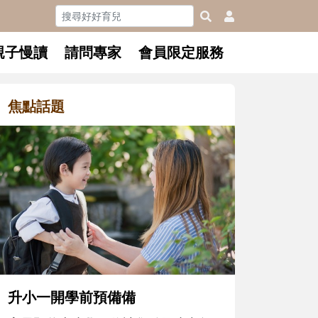
親子慢讀
請問專家
會員限定服務
焦點話題
和孩子一起長大的那個男人│讀
懂父親的不同模樣
沒有人天生就擅長當爸爸！男人總是
在一次次「前所未有」的體驗中，跟
著孩子一起長大。從給予安全感的肢
體遊戲，到獨立自主、角色認同及解
決問題的能力養成。爸爸正嘗試用不
同的模樣，參與孩子每個重要的成長