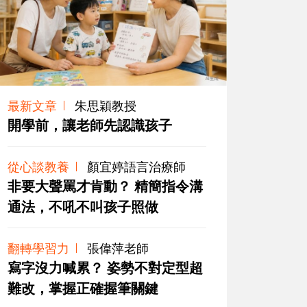
最新文章
朱思穎教授
開學前，讓老師先認識孩子
從心談教養
顏宜婷語言治療師
非要大聲罵才肯動？ 精簡指令溝
通法，不吼不叫孩子照做
翻轉學習力
張偉萍老師
寫字沒力喊累？ 姿勢不對定型超
難改，掌握正確握筆關鍵