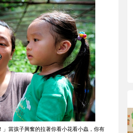
寶貝即將上小學，信誼集結國小老師
和教育專家的建議，從孩子的學習、
生活及團體適應等預備能力做起，幫
助您陪伴孩子做好入學準備，還有國
小教導主任帶爸媽提前了解小一校園
生活與課業學習，無痛銜接上小學。
！」當孩子興奮的拉著你看小花看小蟲，你有