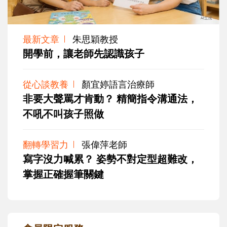
最新文章
朱思穎教授
開學前，讓老師先認識孩子
從心談教養
顏宜婷語言治療師
非要大聲罵才肯動？ 精簡指令溝通法，
不吼不叫孩子照做
翻轉學習力
張偉萍老師
寫字沒力喊累？ 姿勢不對定型超難改，
掌握正確握筆關鍵