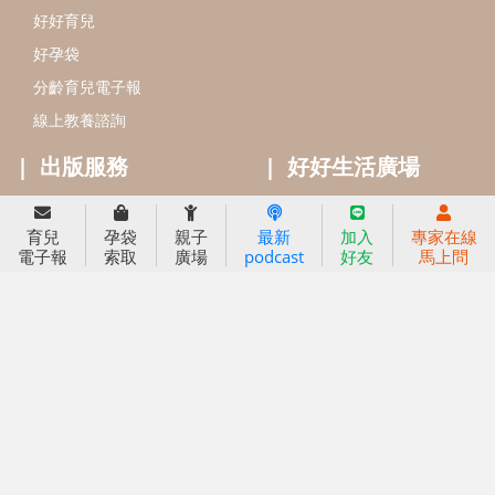
Bookstart閱讀起步走
農人餐桌
信誼幼兒文學獎
Green & Safe
信誼兒童動畫獎
小袋鼠說故事劇團
service@hsin-yi.org.tw
信誼好好育兒
小太陽親子館
小太陽親子書房
育兒
孕袋
親子
最新
加入
專家在線
(02)2396-5305轉2345 (週一～週五 9:00～18:00)
電子報
索取
廣場
podcast
好友
馬上問
認識信誼
合作洽談
智慧財產權聲明
本網站建議使用IE9(含以上)或 Google Chrome 版本瀏覽器
信誼基金會/上誼文化實業股份有限公司 版權所有 ©