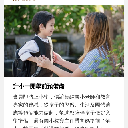
和孩子一起長大的那個男人│讀懂父親的
不同模樣
沒有人天生就擅長當爸爸！男人總是在一次
次「前所未有」的體驗中，跟著孩子一起長
大。從給予安全感的肢體遊戲，到獨立自
主、角色認同及解決問題的能力養成。爸爸
正嘗試用不同的模樣，參與孩子每個重要的
成長歷程。