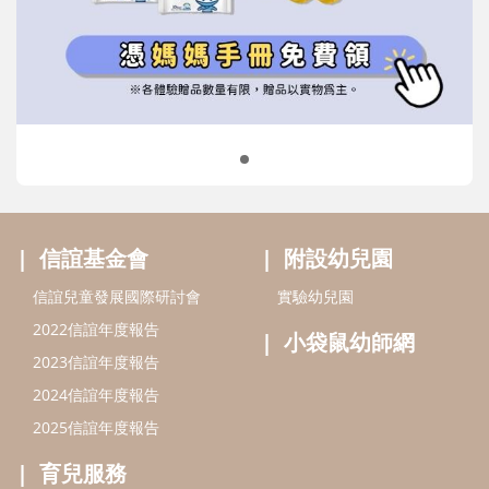
信誼兒童發展國際研討會
實驗幼兒園
2022信誼年度報告
小袋鼠幼師網
2023信誼年度報告
2024信誼年度報告
2025信誼年度報告
育兒服務
好好育兒
好孕袋
分齡育兒電子報
線上教養諮詢
出版服務
好好生活廣場
信誼基金出版社
小太陽親子館
小太陽親子書房
閱讀推廣
知新劇場