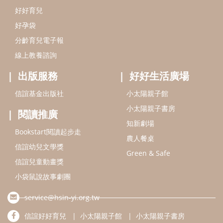
Bookstart閱讀起步走
農人餐桌
信誼幼兒文學獎
Green & Safe
信誼兒童動畫獎
小袋鼠說故事劇團
service@hsin-yi.org.tw
信誼好好育兒
小太陽親子館
小太陽親子書房
(02)2396-5305轉2345 (週一～週五 9:00～18:00)
認識信誼
合作洽談
智慧財產權聲明
本網站建議使用IE9(含以上)或 Google Chrome 版本瀏覽器
信誼基金會/上誼文化實業股份有限公司 版權所有 ©