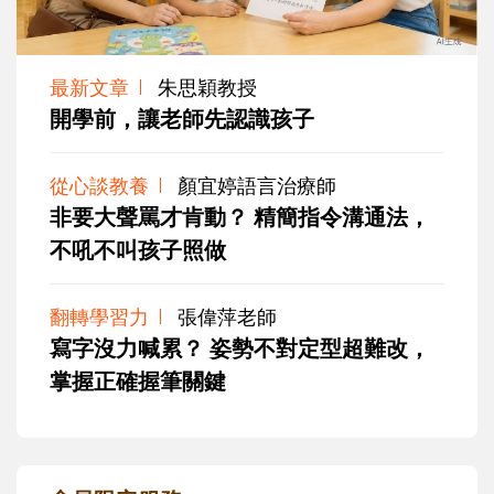
最新文章
朱思穎教授
開學前，讓老師先認識孩子
從心談教養
顏宜婷語言治療師
非要大聲罵才肯動？ 精簡指令溝通法，
不吼不叫孩子照做
翻轉學習力
張偉萍老師
寫字沒力喊累？ 姿勢不對定型超難改，
掌握正確握筆關鍵