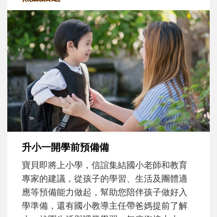
和孩子一起長大的那個男人│讀懂父親的
不同模樣
沒有人天生就擅長當爸爸！男人總是在一次
次「前所未有」的體驗中，跟著孩子一起長
大。從給予安全感的肢體遊戲，到獨立自
主、角色認同及解決問題的能力養成。爸爸
正嘗試用不同的模樣，參與孩子每個重要的
成長歷程。