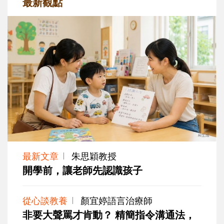
最新觀點
最新文章
朱思穎教授
開學前，讓老師先認識孩子
從心談教養
顏宜婷語言治療師
非要大聲罵才肯動？ 精簡指令溝通法，