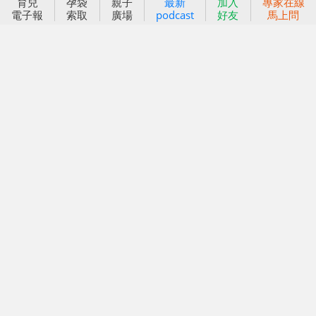
育兒
孕袋
親子
最新
加入
專家在線
好好育兒
電子報
索取
廣場
podcast
好友
馬上問
好孕袋
分齡育兒電子報
線上教養諮詢
出版服務
好好生活廣場
信誼基金出版社
小太陽親子館
小太陽親子書房
閱讀推廣
知新劇場
Bookstart閱讀起步走
農人餐桌
信誼幼兒文學獎
Green & Safe
信誼兒童動畫獎
小袋鼠說故事劇團
service@hsin-yi.org.tw
信誼好好育兒
小太陽親子館
小太陽親子書房