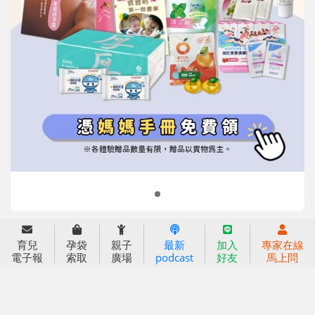
信誼基金會
附設幼兒園
信誼兒童發展國際研討會
實驗幼兒園
2022信誼年度報告
小袋鼠幼師網
2023信誼年度報告
2024信誼年度報告
2025信誼年度報告
育兒服務
育兒
孕袋
親子
最新
加入
專家在線
好好育兒
電子報
索取
廣場
podcast
好友
馬上問
好孕袋
分齡育兒電子報
線上教養諮詢