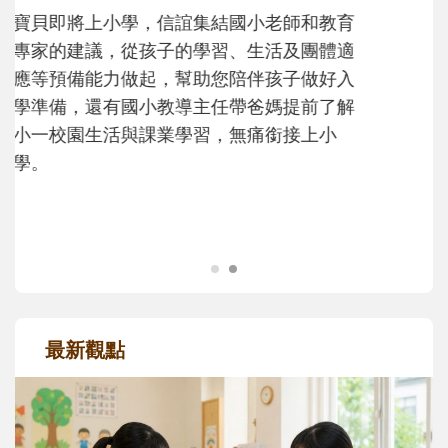
不同模樣
沒有人天生就擅長當爸爸！男人總是在一次
次「前所未有」的體驗中，跟著孩子一起長
大。從給予安全感的肢體遊戲，到獨立自
主、角色認同及解決問題的能力養成。爸爸
正嘗試用不同的模樣，參與孩子每個重要的
成長歷程。
最新觀點