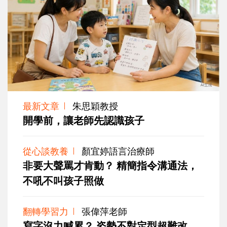
最新文章
朱思穎教授
開學前，讓老師先認識孩子
從心談教養
顏宜婷語言治療師
非要大聲罵才肯動？ 精簡指令溝通法，
不吼不叫孩子照做
翻轉學習力
張偉萍老師
寫字沒力喊累？ 姿勢不對定型超難改，