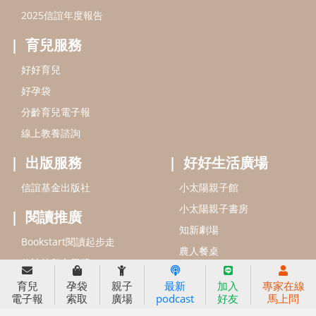
2025信誼年度報告
育兒服務
好好育兒
好孕袋
分齡育兒電子報
線上教養諮詢
出版服務
好好生活廣場
信誼基金出版社
小太陽親子館
小太陽親子書房
閱讀推廣
知新劇場
Bookstart閱讀起步走
農人餐桌
信誼幼兒文學獎
Green & Safe
信誼兒童動畫獎
育兒
孕袋
親子
最新
加入
專家在線
電子報
索取
廣場
podcast
好友
馬上問
小袋鼠說故事劇團