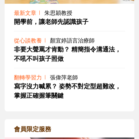
最新文章
朱思穎教授
開學前，讓老師先認識孩子
從心談教養
顏宜婷語言治療師
非要大聲罵才肯動？ 精簡指令溝通法，
不吼不叫孩子照做
翻轉學習力
張偉萍老師
寫字沒力喊累？ 姿勢不對定型超難改，
掌握正確握筆關鍵
會員限定服務