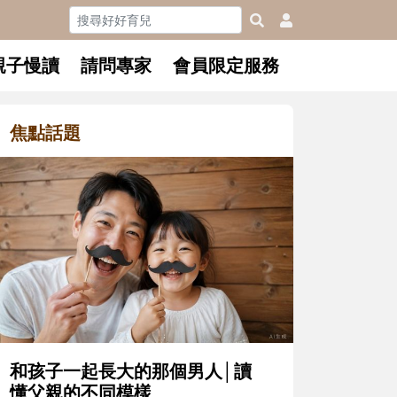
親子慢讀
請問專家
會員限定服務
焦點話題
男人│讀
升小一開學前預備備