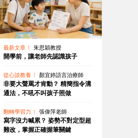
最新文章
朱思穎教授
開學前，讓老師先認識孩子
從心談教養
顏宜婷語言治療師
非要大聲罵才肯動？ 精簡指令溝
通法，不吼不叫孩子照做
翻轉學習力
張偉萍老師
寫字沒力喊累？ 姿勢不對定型超
難改，掌握正確握筆關鍵