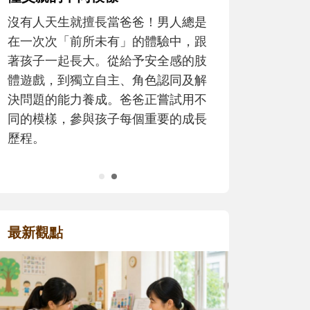
寶貝即將上小學，信誼集結國小老師
爸！男人總是
和教育專家的建議，從孩子的學習、
的體驗中，跟
生活及團體適應等預備能力做起，幫
予安全感的肢
助您陪伴孩子做好入學準備，還有國
角色認同及解
小教導主任帶爸媽提前了解小一校園
爸正嘗試用不
生活與課業學習，無痛銜接上小學。
個重要的成長
最新觀點