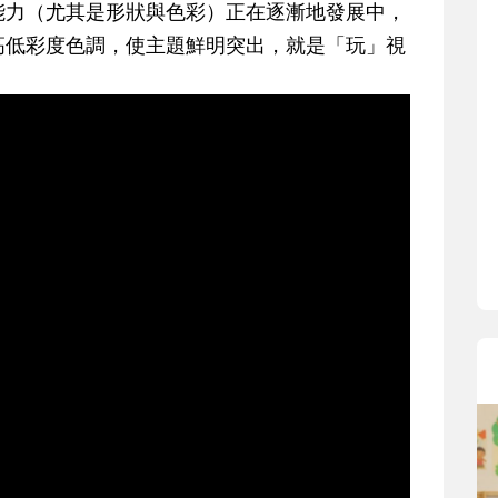
能力（尤其是形狀與色彩）正在逐漸地發展中，
沒有人天生就擅長當爸
高低彩度色調，使主題鮮明突出，就是「玩」視
在一次次「前所未有」
著孩子一起長大。從給
體遊戲，到獨立自主、
決問題的能力養成。爸
同的模樣，參與孩子每
歷程。