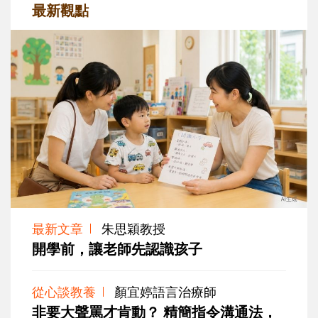
最新觀點
最新文章
朱思穎教授
開學前，讓老師先認識孩子
從心談教養
顏宜婷語言治療師
非要大聲罵才肯動？ 精簡指令溝通法，