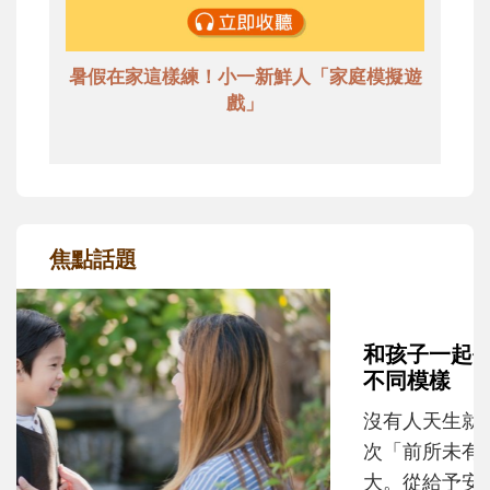
暑假在家這樣練！小一新鮮人「家庭模擬遊
戲」
焦點話題