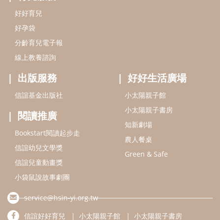
好好育兒
好孕袋
分齡育兒電子報
線上教養諮詢
出版服務
好好生活廣場
信誼基金出版社
小太陽親子館
小太陽親子書房
閱讀推廣
知新劇場
Bookstart閱讀起步走
農人餐桌
信誼幼兒文學獎
Green & Safe
信誼兒童動畫獎
小袋鼠說故事劇團
service@hsin-yi.org.tw
信誼好好育兒
小太陽親子館
小太陽親子書房