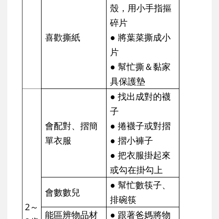
殼，用小手指摳
碎片
喜歡撕紙
● 將葉菜撕成小
片
● 幫忙撕＆黏家
具保護墊
● 找出成對的襪
子
會配對、摺簡
● 捲襪子或對摺
單衣服
● 摺小褲子
● 把衣服掛起來
或勾在掛勾上
● 幫忙數筷子、
會數數兒
排碗筷
2～
能區辨物品材
● 跟著爸媽將物