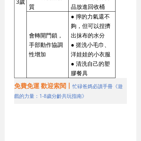
3歲
質
品放進回收桶
● 擰的力氣還不
夠，但可以捏擠
會轉開門鎖，
出抹布的水分
手部動作協調
● 搓洗小毛巾、
性增加
洋娃娃的小衣服
● 清洗自己的塑
膠餐具
免費免運 歡迎索閱丨
忙碌爸媽必讀手冊《遊
戲的力量：1-8歲分齡共玩指南》