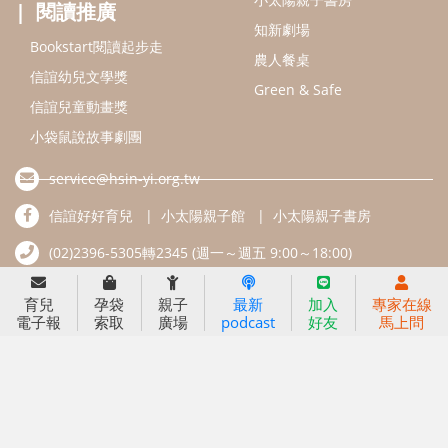
好孕袋
分齡育兒電子報
線上教養諮詢
出版服務
好好生活廣場
信誼基金出版社
小太陽親子館
小太陽親子書房
閱讀推廣
知新劇場
Bookstart閱讀起步走
農人餐桌
信誼幼兒文學獎
Green & Safe
信誼兒童動畫獎
育兒
孕袋
親子
最新
加入
專家在線
電子報
索取
廣場
podcast
好友
馬上問
小袋鼠說故事劇團
service@hsin-yi.org.tw
信誼好好育兒
小太陽親子館
小太陽親子書房
(02)2396-5305轉2345 (週一～週五 9:00～18:00)