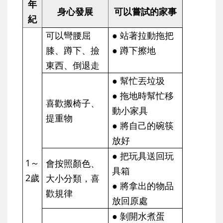
年
身心發展
可以嘗試的家事
紀
可以彎腰屈
● 站著拉動拖把
膝、蹲下、撿
● 蹲下擦地
東西、倒退走
● 幫忙丟垃圾
● 拖地時幫忙移
喜歡搬椅子、
動小家具
提重物
● 將自己的碗筷
放好
● 把玩具送回玩
1～
會按照顏色、
具箱
2歲
大小分類，喜
● 將拿出的物品
歡規律
放回原處
● 剝開水煮蛋