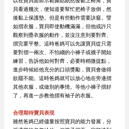
以在寶貝面前示範撕貼紙然後黏上椅角，寶
貝看過幾次，便知道要幫忙把椅子放倒，然
後黏上保護墊。但是有些動作需要訣竅。譬
如摺衣服，寶貝即使動機滿滿，但他或許只
觀察到疊衣服的動作，並沒注意到要對齊、
摺完要平整。這時爸媽可以先讓寶貝從只需
要對摺一兩次、不怕縐的小褲子或襪子開始
練習，告訴他如何對齊，必要時稍微提點，
進步時候給他充分的口頭獎勵，寶貝會做得
欲罷不能。這時爸媽就可以放心地在旁邊摺
其他衣服，或做別的事情。等他小褲子摺好
了，再進一步教他摺有袖子的衣服。
合理期待寶貝表現
雖然爸媽已經儘量按照寶貝的能力發展，分