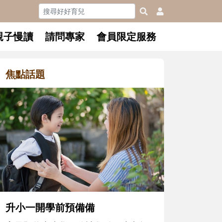
親子慢讀
請問專家
會員限定服務
焦點話題
和孩子一起長大的那個男人│讀
懂父親的不同模樣
沒有人天生就擅長當爸爸！男人總是
在一次次「前所未有」的體驗中，跟
著孩子一起長大。從給予安全感的肢
體遊戲，到獨立自主、角色認同及解
決問題的能力養成。爸爸正嘗試用不
同的模樣，參與孩子每個重要的成長