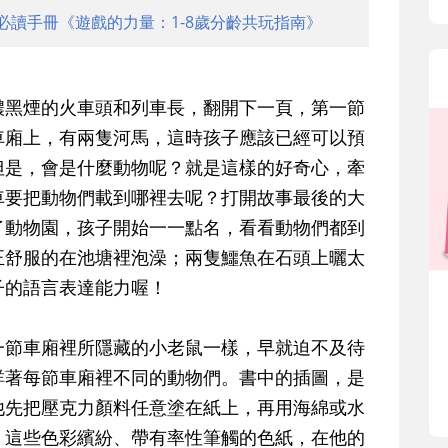
必讀手冊《遊戲的力量：1-8歲分齡共玩指南》
濃黑煙的火車頭和列車長，翻開下一頁，第一節
車廂上，有兩隻河馬，這時孩子應該已經可以預
但是，會是什麼動物呢？就是這樣的好奇心，牽
車要把動物們載到哪裡去呢？打開故事最後的大
了動物園，孩子開始一一點名，看看動物們都到
正舒服的在池塘裡泡澡；兩隻鱷魚在石頭上曬太
子的語言表達能力喔！
一節車廂裡所隱藏的小老鼠一樣，早就迫不及待
詳著每節車廂裡不同的動物們。書中的插圖，是
他先把壓克力顏料任意塗在紙上，再用海綿或水
。這些色彩繽紛、帶有率性筆觸的色紙，在他的