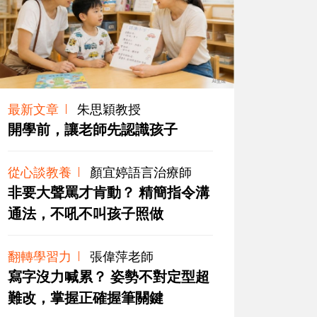
最新文章
朱思穎教授
開學前，讓老師先認識孩子
從心談教養
顏宜婷語言治療師
非要大聲罵才肯動？ 精簡指令溝
通法，不吼不叫孩子照做
翻轉學習力
張偉萍老師
寫字沒力喊累？ 姿勢不對定型超
難改，掌握正確握筆關鍵