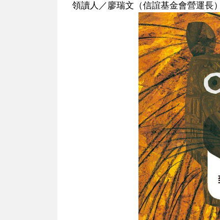
領讀人／廖瑞文（信誼基金會營運長