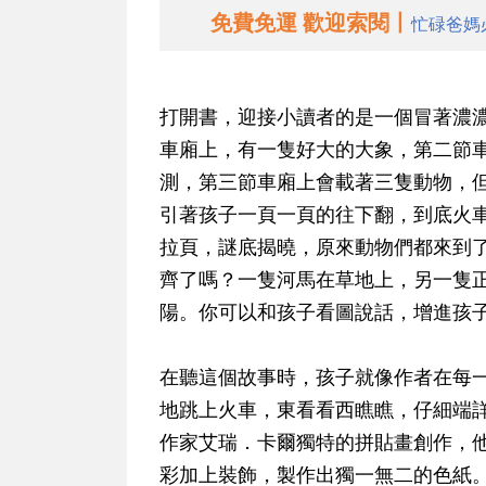
免費免運 歡迎索閱丨
忙碌爸媽
打開書，迎接小讀者的是一個冒著濃
車廂上，有一隻好大的大象，第二節
測，第三節車廂上會載著三隻動物，
引著孩子一頁一頁的往下翻，到底火
拉頁，謎底揭曉，原來動物們都來到
齊了嗎？一隻河馬在草地上，另一隻
陽。你可以和孩子看圖說話，增進孩
在聽這個故事時，孩子就像作者在每
地跳上火車，東看看西瞧瞧，仔細端
作家艾瑞．卡爾獨特的拼貼畫創作，
彩加上裝飾，製作出獨一無二的色紙