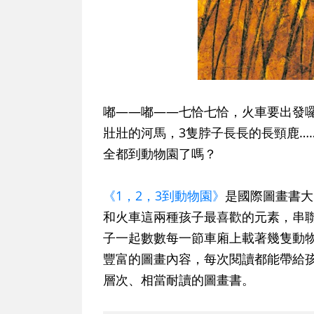
嘟——嘟——七恰七恰，火車要出發囉
壯壯的河馬，3隻脖子長長的長頸鹿…
全都到動物園了嗎？
《1，2，3到動物園》
是國際圖畫書大
和火車這兩種孩子最喜歡的元素，串
子一起數數每一節車廂上載著幾隻動
豐富的圖畫內容，每次閱讀都能帶給
層次、相當耐讀的圖畫書。