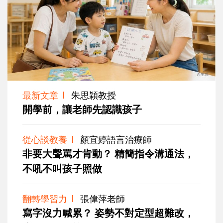
最新文章
朱思穎教授
開學前，讓老師先認識孩子
從心談教養
顏宜婷語言治療師
非要大聲罵才肯動？ 精簡指令溝通法，
不吼不叫孩子照做
翻轉學習力
張偉萍老師
寫字沒力喊累？ 姿勢不對定型超難改，