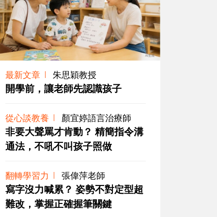
最新文章
朱思穎教授
開學前，讓老師先認識孩子
從心談教養
顏宜婷語言治療師
非要大聲罵才肯動？ 精簡指令溝
通法，不吼不叫孩子照做
翻轉學習力
張偉萍老師
寫字沒力喊累？ 姿勢不對定型超
難改，掌握正確握筆關鍵