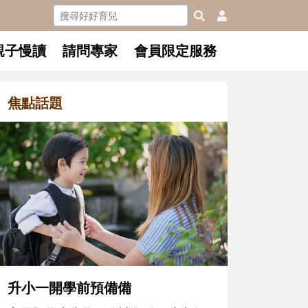
親子慢讀
請問專家
會員限定服務
焦點話題
和孩子一起長大的那個男人│讀
懂父親的不同模樣
沒有人天生就擅長當爸爸！男人總是
在一次次「前所未有」的體驗中，跟
著孩子一起長大。從給予安全感的肢
體遊戲，到獨立自主、角色認同及解
決問題的能力養成。爸爸正嘗試用不
同的模樣，參與孩子每個重要的成長