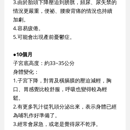
3.由於胎頭下降壓迫到膀胱，頻尿、尿失禁的
情況更嚴重，便祕、腰痠背痛的情況也持續
加劇。
4.容易疲倦。
5.可能會出現產前憂鬱症。
●10個月
子宮底高度：約33~35公分
身體變化：
1.子宮下降，對胃及橫膈膜的壓迫減輕，胸
口、胃感覺比較舒服，呼吸也變得較為輕
鬆。
2.有更多乳汁從乳頭分泌出來，表示身體已經
為哺乳作好準備了。
3.經常會尿急，或老是覺得尿不乾淨。