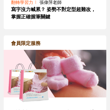
翻轉學習力
張偉萍老師
寫字沒力喊累？ 姿勢不對定型超難改，
掌握正確握筆關鍵
會員限定服務