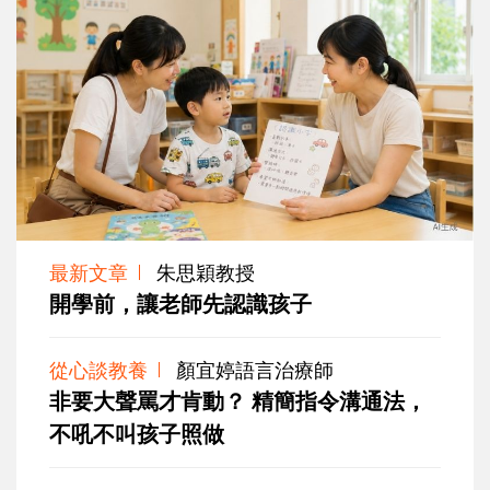
最新文章
朱思穎教授
開學前，讓老師先認識孩子
從心談教養
顏宜婷語言治療師
非要大聲罵才肯動？ 精簡指令溝通法，
不吼不叫孩子照做