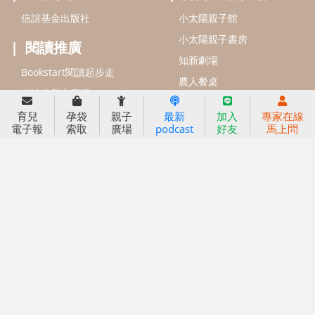
信誼基金出版社
小太陽親子館
小太陽親子書房
閱讀推廣
知新劇場
Bookstart閱讀起步走
農人餐桌
信誼幼兒文學獎
Green & Safe
信誼兒童動畫獎
育兒
孕袋
親子
最新
加入
專家在線
電子報
索取
廣場
podcast
好友
馬上問
小袋鼠說故事劇團
service@hsin-yi.org.tw
信誼好好育兒
小太陽親子館
小太陽親子書房
(02)2396-5305轉2345 (週一～週五 9:00～18:00)
認識信誼
合作洽談
智慧財產權聲明
本網站建議使用IE9(含以上)或 Google Chrome 版本瀏覽器
信誼基金會/上誼文化實業股份有限公司 版權所有 ©