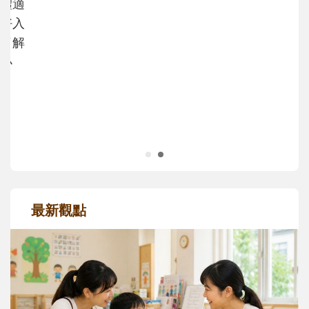
沒有人天生就擅長當爸爸！男人總是在一次
次「前所未有」的體驗中，跟著孩子一起長
大。從給予安全感的肢體遊戲，到獨立自
主、角色認同及解決問題的能力養成。爸爸
正嘗試用不同的模樣，參與孩子每個重要的
成長歷程。
最新觀點