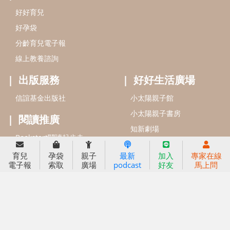
信誼基金會
附設幼兒園
信誼兒童發展國際研討會
實驗幼兒園
2022信誼年度報告
小袋鼠幼師網
2023信誼年度報告
2024信誼年度報告
2025信誼年度報告
育兒服務
好好育兒
育兒
孕袋
親子
最新
加入
專家在線
電子報
索取
廣場
podcast
好友
馬上問
好孕袋
分齡育兒電子報
線上教養諮詢
出版服務
好好生活廣場