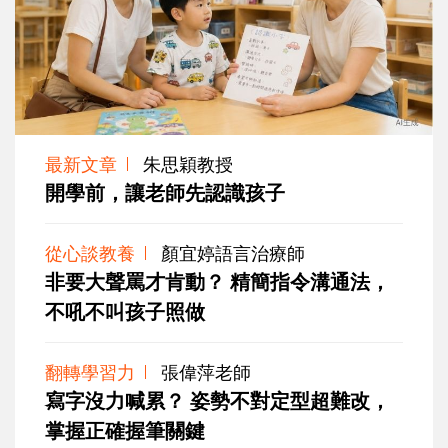
最新文章
朱思穎教授
開學前，讓老師先認識孩子
從心談教養
顏宜婷語言治療師
非要大聲罵才肯動？ 精簡指令溝通法，
不吼不叫孩子照做
翻轉學習力
張偉萍老師
寫字沒力喊累？ 姿勢不對定型超難改，
掌握正確握筆關鍵