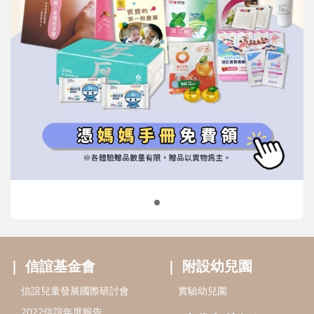
信誼基金會
附設幼兒園
信誼兒童發展國際研討會
實驗幼兒園
2022信誼年度報告
小袋鼠幼師網
2023信誼年度報告
2024信誼年度報告
2025信誼年度報告
育兒服務
好好育兒
好孕袋
分齡育兒電子報