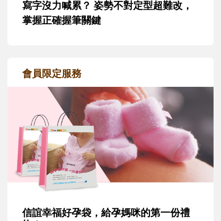
寫字沒力喊累？ 姿勢不對定型超難改，
掌握正確握筆關鍵
會員限定服務
信誼幸福好孕袋，給孕媽咪的第一份禮