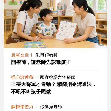
最新文章
朱思穎教授
開學前，讓老師先認識孩子
從心談教養
顏宜婷語言治療師
非要大聲罵才肯動？ 精簡指令溝通法，
不吼不叫孩子照做
翻轉學習力
張偉萍老師