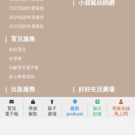
線上教養諮詢
出版服務
好好生活廣場
信誼基金出版社
小太陽親子館
小太陽親子書房
閱讀推廣
知新劇場
Bookstart閱讀起步走
農人餐桌
信誼幼兒文學獎
Green & Safe
信誼兒童動畫獎
小袋鼠說故事劇團
service@hsin-yi.org.tw
信誼好好育兒
小太陽親子館
小太陽親子書房
育兒
孕袋
親子
最新
加入
專家在線
(02)2396-5305轉2345 (週一～週五 9:00～18:00)
電子報
索取
廣場
podcast
好友
馬上問
認識信誼
合作洽談
智慧財產權聲明