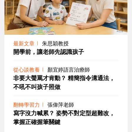
最新文章
朱思穎教授
開學前，讓老師先認識孩子
從心談教養
顏宜婷語言治療師
非要大聲罵才肯動？ 精簡指令溝通法，
不吼不叫孩子照做
翻轉學習力
張偉萍老師
寫字沒力喊累？ 姿勢不對定型超難改，
掌握正確握筆關鍵