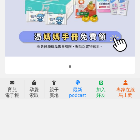
育兒
孕袋
親子
最新
加入
專家在線
信誼基金會
附設幼兒園
電子報
索取
廣場
podcast
好友
馬上問
信誼兒童發展國際研討會
實驗幼兒園
2022信誼年度報告
小袋鼠幼師網
2023信誼年度報告
2024信誼年度報告