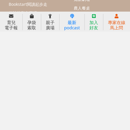
信誼基金會
附設幼兒園
育兒
孕袋
親子
最新
加入
專家在線
電子報
索取
廣場
podcast
好友
馬上問
信誼兒童發展國際研討會
實驗幼兒園
2022信誼年度報告
小袋鼠幼師網
2023信誼年度報告
2024信誼年度報告
2025信誼年度報告
育兒服務
好好育兒
好孕袋
分齡育兒電子報
線上教養諮詢
出版服務
好好生活廣場