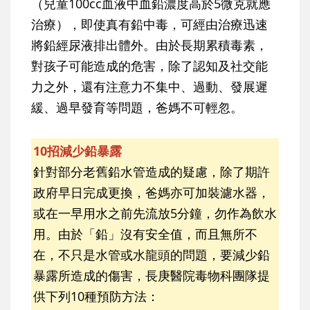
（兒童100cc血液中血鉛濃度高於5微克就應
治療），即使真有鉛中毒，可經由治療迅速
將鉛經尿液排出體外。由於長期累積毒素，
對孩子可能造成的危害，除了認知及社交能
力之外，還有注意力不集中、過動、發展遲
緩、過早發育等問題，爸媽不可輕忽。
10招減少鉛暴露
針對部分老舊鉛水管造成的疑慮，除了期許
政府早日完成更換，爸媽亦可加裝濾水器，
或在一早用水之前先流放5分鐘，勿作為飲水
用。由於「鉛」沒有安全值，而且無所不
在，不只是水管或水龍頭的問題，要減少鉛
暴露所造成的傷害，長庚醫院毒物科團隊提
供下列10種預防方法：