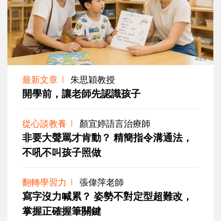
最新文章
朱思穎教授
開學前，讓老師先認識孩子
從心談教養
顏宜婷語言治療師
非要大聲罵才肯動？ 精簡指令溝通法，
不吼不叫孩子照做
翻轉學習力
張偉萍老師
寫字沒力喊累？ 姿勢不對定型超難改，
掌握正確握筆關鍵