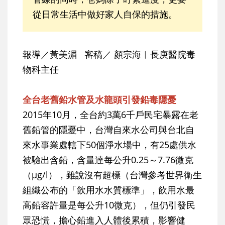
從日常生活中做好家人自保的措施。
報導／黃美湄 審稿／ 顏宗海︱長庚醫院毒
物科主任
全台老舊鉛水管及水龍頭引發鉛毒隱憂
2015年10月，全台約3萬6千戶民宅暴露在老
舊鉛管的隱憂中，台灣自來水公司與台北自
來水事業處轄下50個淨水場中，有25處供水
被驗出含鉛，含量達每公升0.25～7.76微克
（μg/l），雖說沒有超標（台灣參考世界衛生
組織公布的「飲用水水質標準」，飲用水最
高鉛容許量是每公升10微克），但仍引發民
眾恐慌，擔心鉛進入人體後累積，影響健