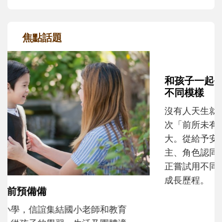
焦點話題
和孩子一起長大的那個男人│讀懂父親的
不同模樣
沒有人天生就擅長當爸爸！男人總是在一次
次「前所未有」的體驗中，跟著孩子一起長
大。從給予安全感的肢體遊戲，到獨立自
主、角色認同及解決問題的能力養成。爸爸
正嘗試用不同的模樣，參與孩子每個重要的
成長歷程。