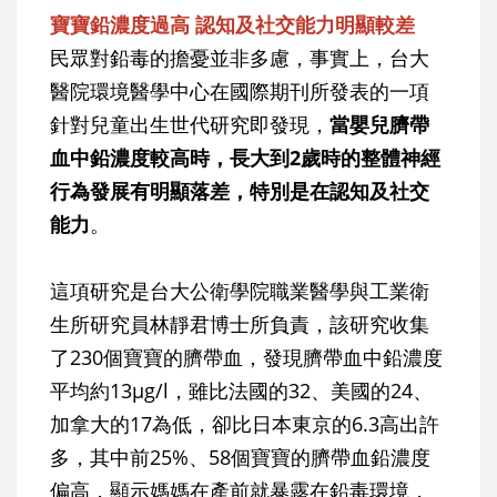
寶寶鉛濃度過高 認知及社交能力明顯較差
民眾對鉛毒的擔憂並非多慮，事實上，台大
醫院環境醫學中心在國際期刊所發表的一項
針對兒童出生世代研究即發現，
當嬰兒臍帶
血中鉛濃度較高時，長大到2歲時的整體神經
行為發展有明顯落差，特別是在認知及社交
能力
。
這項研究是台大公衛學院職業醫學與工業衛
生所研究員林靜君博士所負責，該研究收集
了230個寶寶的臍帶血，發現臍帶血中鉛濃度
平均約13μg/l，雖比法國的32、美國的24、
加拿大的17為低，卻比日本東京的6.3高出許
多，其中前25%、58個寶寶的臍帶血鉛濃度
偏高，顯示媽媽在產前就暴露在鉛毒環境，