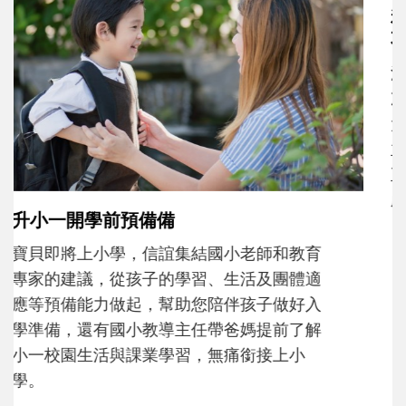
和孩子一起長大的那個男人│讀懂父親的
不同模樣
沒有人天生就擅長當爸爸！男人總是在一次
次「前所未有」的體驗中，跟著孩子一起長
大。從給予安全感的肢體遊戲，到獨立自
主、角色認同及解決問題的能力養成。爸爸
正嘗試用不同的模樣，參與孩子每個重要的
成長歷程。