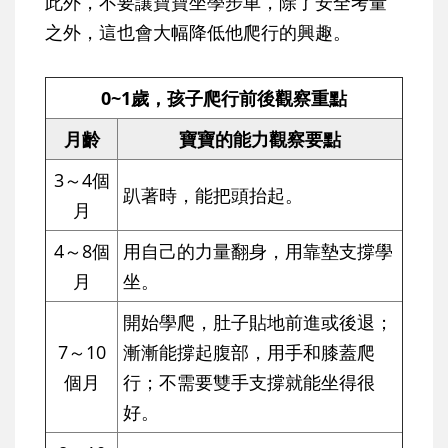
此外，不要讓寶寶坐學步車，除了安全考量
之外，這也會大幅降低他爬行的興趣。
0~1歲，孩子爬行前後觀察重點
月齡
寶寶的能力觀察要點
3～4個
趴著時，能把頭抬起。
月
4～8個
用自己的力量翻身，用靠墊支撐學
月
坐。
開始學爬，肚子貼地前進或後退；
7～10
漸漸能撐起腹部，用手和膝蓋爬
個月
行；不需要雙手支撐就能坐得很
好。