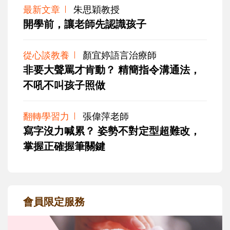
最新文章
朱思穎教授
開學前，讓老師先認識孩子
從心談教養
顏宜婷語言治療師
非要大聲罵才肯動？ 精簡指令溝通法，
不吼不叫孩子照做
翻轉學習力
張偉萍老師
寫字沒力喊累？ 姿勢不對定型超難改，
掌握正確握筆關鍵
會員限定服務