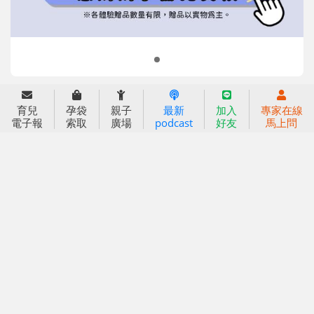
小袋鼠幼師網
2023信誼年度報告
2024信誼年度報告
2025信誼年度報告
育兒服務
育兒
孕袋
親子
最新
加入
專家在線
好好育兒
電子報
索取
廣場
podcast
好友
馬上問
好孕袋
分齡育兒電子報
線上教養諮詢
出版服務
好好生活廣場
信誼基金出版社
小太陽親子館
小太陽親子書房
閱讀推廣
知新劇場
Bookstart閱讀起步走
農人餐桌
信誼幼兒文學獎
Green & Safe