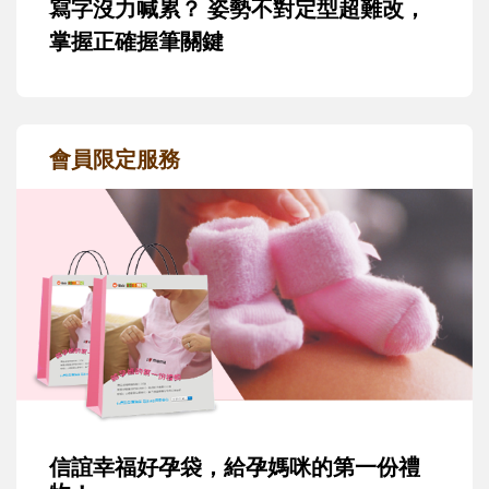
寫字沒力喊累？ 姿勢不對定型超難改，
掌握正確握筆關鍵
會員限定服務
信誼幸福好孕袋，給孕媽咪的第一份禮