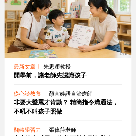
最新文章
朱思穎教授
開學前，讓老師先認識孩子
從心談教養
顏宜婷語言治療師
非要大聲罵才肯動？ 精簡指令溝通法，
不吼不叫孩子照做
翻轉學習力
張偉萍老師