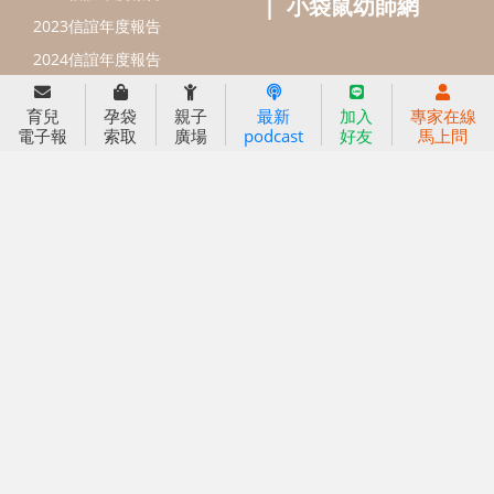
出版服務
好好生活廣場
信誼基金出版社
小太陽親子館
育兒
孕袋
親子
最新
加入
專家在線
小太陽親子書房
閱讀推廣
電子報
索取
廣場
podcast
好友
馬上問
知新劇場
Bookstart閱讀起步走
農人餐桌
信誼幼兒文學獎
Green & Safe
信誼兒童動畫獎
小袋鼠說故事劇團
service@hsin-yi.org.tw
信誼好好育兒
小太陽親子館
小太陽親子書房
(02)2396-5305轉2345 (週一～週五 9:00～18:00)
認識信誼
合作洽談
智慧財產權聲明
本網站建議使用IE9(含以上)或 Google Chrome 版本瀏覽器