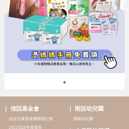
信誼基金會
附設幼兒園
信誼兒童發展國際研討會
實驗幼兒園
2022信誼年度報告
小袋鼠幼師網
2023信誼年度報告
2024信誼年度報告
2025信誼年度報告
育兒服務
好好育兒
好孕袋
分齡育兒電子報
線上教養諮詢