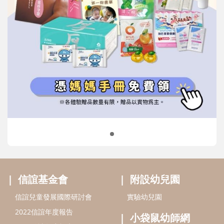
信誼基金會
附設幼兒園
信誼兒童發展國際研討會
實驗幼兒園
2022信誼年度報告
小袋鼠幼師網
2023信誼年度報告
2024信誼年度報告
2025信誼年度報告
育兒服務
好好育兒
好孕袋
分齡育兒電子報
線上教養諮詢