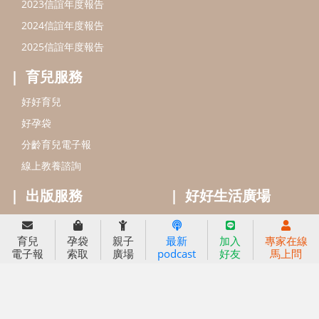
出版服務
好好生活廣場
信誼基金出版社
小太陽親子館
小太陽親子書房
閱讀推廣
知新劇場
Bookstart閱讀起步走
農人餐桌
信誼幼兒文學獎
Green & Safe
信誼兒童動畫獎
小袋鼠說故事劇團
service@hsin-yi.org.tw
信誼好好育兒
小太陽親子館
小太陽親子書房
育兒
孕袋
親子
最新
加入
專家在線
(02)2396-5305轉2345 (週一～週五 9:00～18:00)
電子報
索取
廣場
podcast
好友
馬上問
認識信誼
合作洽談
智慧財產權聲明
本網站建議使用IE9(含以上)或 Google Chrome 版本瀏覽器