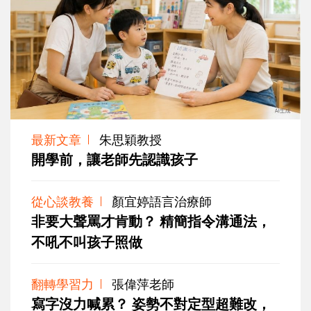
最新文章
朱思穎教授
開學前，讓老師先認識孩子
從心談教養
顏宜婷語言治療師
非要大聲罵才肯動？ 精簡指令溝通法，
不吼不叫孩子照做
翻轉學習力
張偉萍老師
寫字沒力喊累？ 姿勢不對定型超難改，