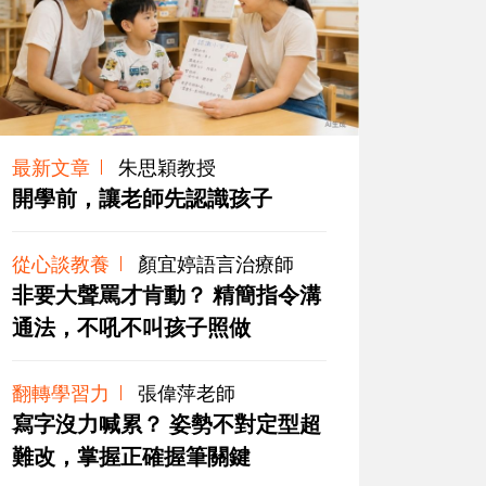
最新文章
朱思穎教授
開學前，讓老師先認識孩子
從心談教養
顏宜婷語言治療師
非要大聲罵才肯動？ 精簡指令溝
通法，不吼不叫孩子照做
翻轉學習力
張偉萍老師
寫字沒力喊累？ 姿勢不對定型超
難改，掌握正確握筆關鍵