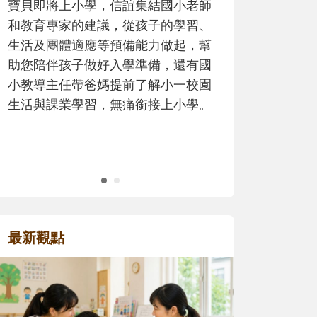
師
歷程。
、
幫
國
園
。
最新觀點