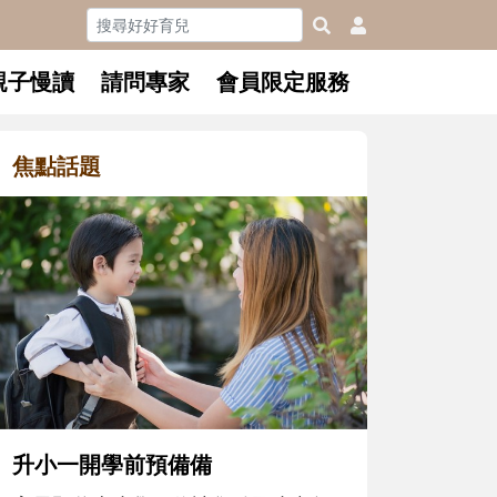
親子慢讀
請問專家
會員限定服務
焦點話題
和孩子一起長大的那個男人│讀
懂父親的不同模樣
沒有人天生就擅長當爸爸！男人總是
在一次次「前所未有」的體驗中，跟
著孩子一起長大。從給予安全感的肢
體遊戲，到獨立自主、角色認同及解
決問題的能力養成。爸爸正嘗試用不
同的模樣，參與孩子每個重要的成長