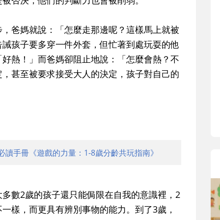
是被否決，他們的判斷力也會被削弱。
寶貝即將上小學，信誼集結國小老
和教育專家的建議，從孩子的學習
步，爸媽就說：「怎麼走那邊呢？這樣馬上就被
生活及團體適應等預備能力做起，
告誡孩子要多穿一件外套，但忙著到處玩耍的他
助您陪伴孩子做好入學準備，還有
小教導主任帶爸媽提前了解小一校
「好熱！」而爸媽卻阻止地說：「怎麼會熱？不
生活與課業學習，無痛銜接上小學
定，甚至被要求接受大人的決定，孩子對自己的
必讀手冊《遊戲的力量：1-8歲分齡共玩指南》
多數2歲的孩子還只能侷限在自我的意識裡，2
不一樣，而更具有辨別事物的能力。到了3歲，