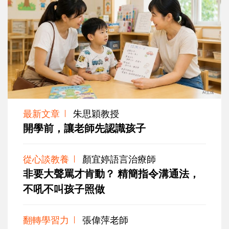
最新文章
朱思穎教授
開學前，讓老師先認識孩子
從心談教養
顏宜婷語言治療師
非要大聲罵才肯動？ 精簡指令溝通法，
不吼不叫孩子照做
翻轉學習力
張偉萍老師