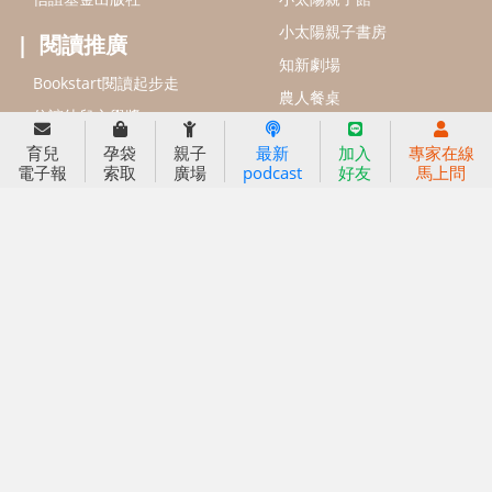
小太陽親子書房
閱讀推廣
知新劇場
Bookstart閱讀起步走
農人餐桌
信誼幼兒文學獎
Green & Safe
信誼兒童動畫獎
育兒
孕袋
親子
最新
加入
專家在線
電子報
索取
廣場
podcast
好友
馬上問
小袋鼠說故事劇團
service@hsin-yi.org.tw
信誼好好育兒
小太陽親子館
小太陽親子書房
(02)2396-5305轉2345 (週一～週五 9:00～18:00)
認識信誼
合作洽談
智慧財產權聲明
本網站建議使用IE9(含以上)或 Google Chrome 版本瀏覽器
信誼基金會/上誼文化實業股份有限公司 版權所有 ©