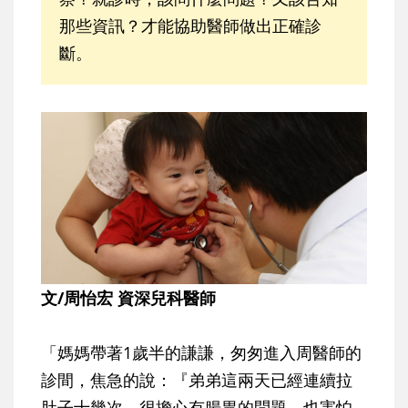
那些資訊？才能協助醫師做出正確診
斷。
文/周怡宏 資深兒科醫師
「媽媽帶著1歲半的謙謙，匆匆進入周醫師的
診間，焦急的說：『弟弟這兩天已經連續拉
肚子十幾次，很擔心有腸胃的問題，也害怕