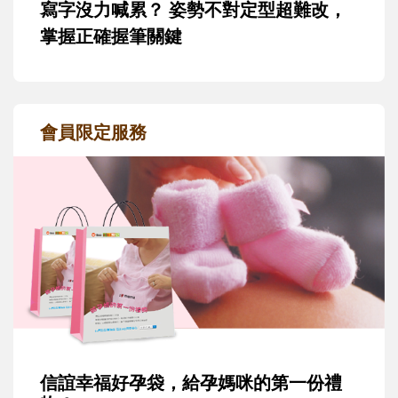
寫字沒力喊累？ 姿勢不對定型超難改，
掌握正確握筆關鍵
會員限定服務
信誼幸福好孕袋，給孕媽咪的第一份禮