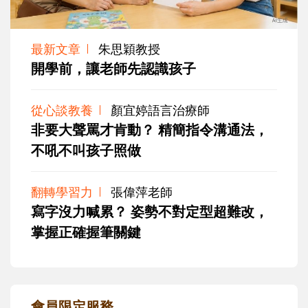
最新文章
朱思穎教授
開學前，讓老師先認識孩子
從心談教養
顏宜婷語言治療師
非要大聲罵才肯動？ 精簡指令溝通法，
不吼不叫孩子照做
翻轉學習力
張偉萍老師
寫字沒力喊累？ 姿勢不對定型超難改，
掌握正確握筆關鍵
會員限定服務