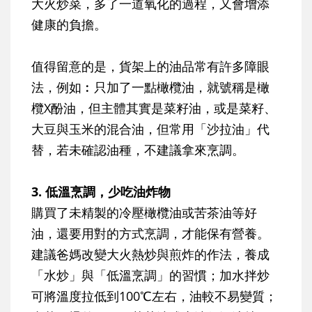
大火炒菜，多了一道氧化的過程，又會增添
健康的負擔。
值得留意的是，貨架上的油品常有許多障眼
法，例如︰只加了一點橄欖油，就號稱是橄
欖X酚油，但主體其實是菜籽油，或是菜籽、
大豆與玉米的混合油，但常用「沙拉油」代
替，若未確認油種，不建議拿來烹調。
3. 低溫烹調，少吃油炸物
購買了未精製的冷壓橄欖油或苦茶油等好
油，還要用對的方式烹調，才能保有營養。
建議爸媽改變大火熱炒與煎炸的作法，養成
「水炒」與「低溫烹調」的習慣；加水拌炒
可將溫度拉低到100℃左右，油較不易變質；