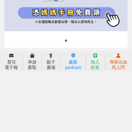
信誼兒童發展國際研討會
實驗幼兒園
2022信誼年度報告
小袋鼠幼師網
2023信誼年度報告
2024信誼年度報告
2025信誼年度報告
育兒服務
育兒
孕袋
親子
最新
加入
專家在線
好好育兒
電子報
索取
廣場
podcast
好友
馬上問
好孕袋
分齡育兒電子報
線上教養諮詢
出版服務
好好生活廣場
信誼基金出版社
小太陽親子館
小太陽親子書房
閱讀推廣
知新劇場