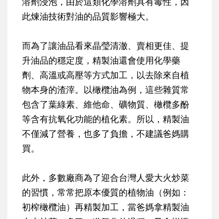
溶劑浸泡，由於這類化學溶劑具有毒性，因
此煉油技術對油的品質影響極大。
而為了讓油品看來晶瑩清澈、賣相更佳、提
升油品的穩定度，精製油還會使用化學藥
劑、高溫或高壓等方式加工，以去除來自植
物本身的渣滓。以橄欖油為例，這些雜質常
包含了葉綠素、維他命、礦物質、橄欖多酚
等含有抗氧化功能的植化素。所以，精製油
不僅減了營養，也多了負擔，不建議爸媽購
買。
此外，多數廠商為了迎合台灣人愛大火炒菜
的習慣，常常把原本優質的植物油（例如：
初榨橄欖油）再精製加工，當爸媽拿精製油