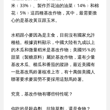
米﹙33%﹚、製作芥花油的油菜﹙14%﹚和棉
花﹙5%﹚這四種基改作物，其中，最需要擔
心的是基改黃豆跟玉米。
水稻跟小麥因為是主食，目前沒有國家允許
種植。根據資料顯示，中國大陸有九成以上
的木瓜和微量稻米是基改作物；美國95％的
甜菜（製糖原料）屬於基改作物，還有少量
基改木瓜、櫛瓜和番茄的蹤跡，最近美國有
一批基改馬鈴薯核准上市，有十萬個美國人
聯署要求麥當勞不要採用這類馬鈴薯。
究竟，基改作物有哪些特性呢？
你吃的是殺蟲劑、抗除草劑，還是食物？