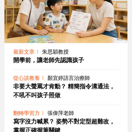
最新文章
朱思穎教授
開學前，讓老師先認識孩子
從心談教養
顏宜婷語言治療師
非要大聲罵才肯動？ 精簡指令溝通法，
不吼不叫孩子照做
翻轉學習力
張偉萍老師
寫字沒力喊累？ 姿勢不對定型超難改，
掌握正確握筆關鍵