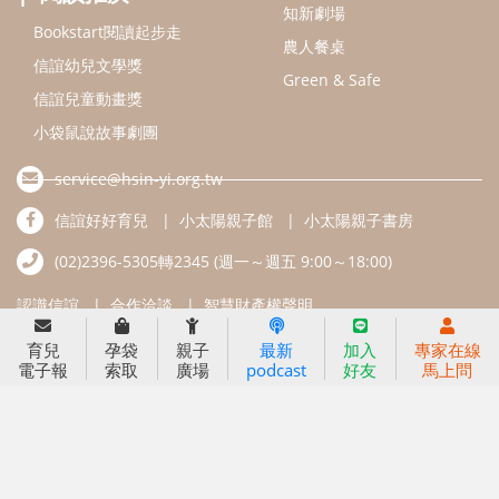
信誼基金會
附設幼兒園
信誼兒童發展國際研討會
實驗幼兒園
2022信誼年度報告
小袋鼠幼師網
2023信誼年度報告
2024信誼年度報告
2025信誼年度報告
育兒服務
育兒
孕袋
親子
最新
加入
專家在線
好好育兒
電子報
索取
廣場
podcast
好友
馬上問
好孕袋
分齡育兒電子報
線上教養諮詢
出版服務
好好生活廣場