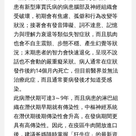
患有新型庫賈氏病的病患腦部及神經組織會
受破壞，初期會有焦慮、孤僻和行為改變等
狀況；接著會有發音障礙、詞不達意、記憶
力與理解力衰退等類似失智症狀，而且肌肉
也會不自主震顫、步態不穩、產生幻覺等狀
況；末期患者的智力會快速退化，呈現不說
話也不會動的嚴重癡呆狀。病人通常在症狀
發作後約14個月內死亡，但目前醫界並無法
治療此症，而且通常要病發後才知道受感
染。
此病潛伏期可達3～9年，而且病患的淋巴組
織在潛伏期早期就有傳染性，中樞神經系統
在潛伏期後期傳染性會升高，在發病期間更
具有高傳染性。因此，在疫區牛肉開放進口
後，建議爸媽隨時掌握「狂牛症」的最新資