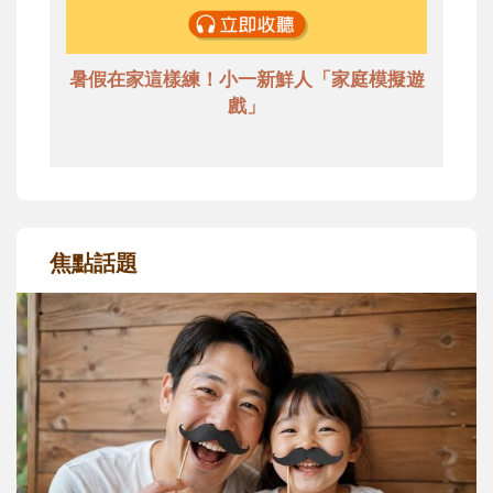
暑假在家這樣練！小一新鮮人「家庭模擬遊
戲」
焦點話題