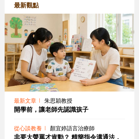
最新觀點
最新文章
朱思穎教授
開學前，讓老師先認識孩子
從心談教養
顏宜婷語言治療師
非要大聲罵才肯動？ 精簡指令溝通法，