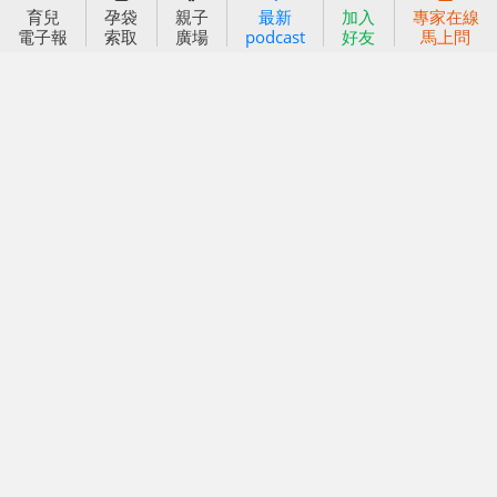
育兒
孕袋
親子
最新
加入
專家在線
信誼基金會
附設幼兒園
電子報
索取
廣場
podcast
好友
馬上問
信誼兒童發展國際研討會
實驗幼兒園
2022信誼年度報告
小袋鼠幼師網
2023信誼年度報告
2024信誼年度報告
2025信誼年度報告
育兒服務
好好育兒
好孕袋
分齡育兒電子報
線上教養諮詢
出版服務
好好生活廣場
信誼基金出版社
小太陽親子館