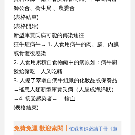
師公會、衛生局 、農委會
(表格結束)
(表格開始)
新型庫賈氏病可能的傳染途徑
狂牛症病牛→ 1. 人食用病牛的肉、腦、內臟
或骨髓後感染
2. 人食用累積自食物鏈中的病原如：病牛廚
餘給豬吃，人又吃豬
3. 人擦了萃取自病牛組織的化妝品或保養品
→罹患人類新型庫賈氏病（人腦成海綿狀）
→4. 接受感染者← 輸血
(表格結束)
免費免運 歡迎索閱丨
忙碌爸媽必讀手冊《遊