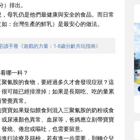
公分）排出。
兒，母乳仍是他們最健康與安全的食品。而日常
（如：台灣生產的鮮乳）是最安心的做法。
必讀手冊《遊戲的力量：1-8歲分齡共玩指南》
該看哪一科？
三聚氰胺的食物，要經過多久才會發現症狀？這
，很可能已經排泄掉；如果是長期吃、吃的量累
而警覺異常。
的寶寶如果疑似餵食到混入三聚氰胺的奶粉或食
、或尿液顏色異常、血尿等，爸媽應立刻帶寶寶
、發燒、倦怠或嘔吐，也需要留意。
師進行診療及篩檢，若有進一步需要，則轉介兒