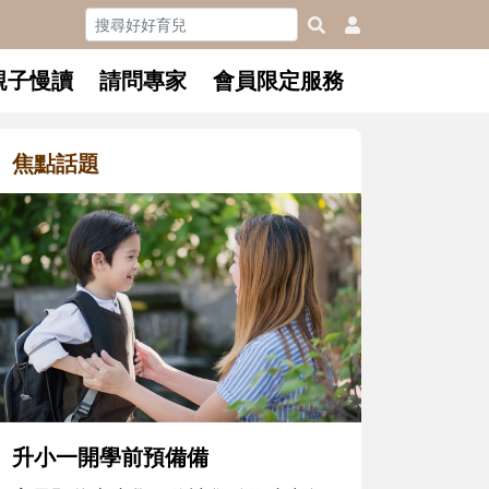
親子慢讀
請問專家
會員限定服務
焦點話題
和孩子一起長大的那個男人│讀
懂父親的不同模樣
沒有人天生就擅長當爸爸！男人總是
在一次次「前所未有」的體驗中，跟
著孩子一起長大。從給予安全感的肢
體遊戲，到獨立自主、角色認同及解
決問題的能力養成。爸爸正嘗試用不
同的模樣，參與孩子每個重要的成長