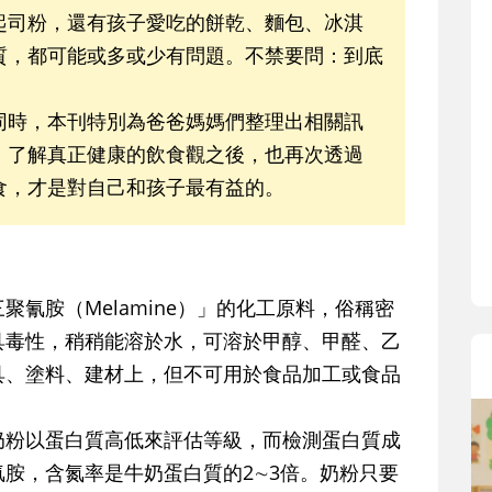
寶貝即將上小學，信誼集結國小老師
起司粉，還有孩子愛吃的餅乾、麵包、冰淇
和教育專家的建議，從孩子的學習、
質，都可能或多或少有問題。不禁要問：到底
生活及團體適應等預備能力做起，幫
助您陪伴孩子做好入學準備，還有國
同時，本刊特別為爸爸媽媽們整理出相關訊
小教導主任帶爸媽提前了解小一校園
，了解真正健康的飲食觀之後，也再次透過
生活與課業學習，無痛銜接上小學。
食，才是對自己和孩子最有益的。
氰胺（Melamine）」的化工原料，俗稱密
具毒性，稍稍能溶於水，可溶於甲醇、甲醛、乙
具、塗料、建材上，但不可用於食品加工或食品
奶粉以蛋白質高低來評估等級，而檢測蛋白質成
胺，含氮率是牛奶蛋白質的2∼3倍。奶粉只要