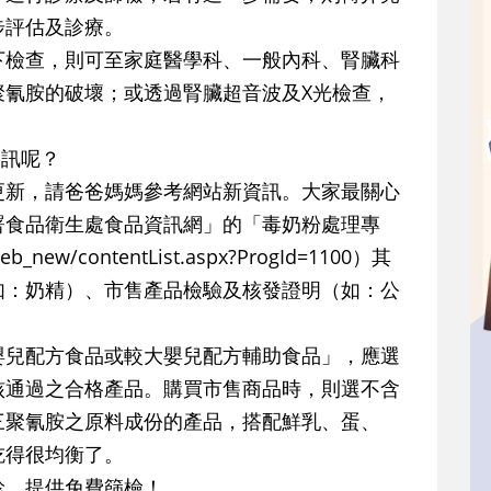
步評估及診療。
下檢查，則可至家庭醫學科、一般內科、腎臟科
聚氰胺的破壞；或透過腎臟超音波及X光檢查，
。
資訊呢？
更新，請爸爸媽媽參考網站新資訊。大家最關心
署食品衛生處食品資訊網」的「毒奶粉處理專
b_new/contentList.aspx?ProgId=1100）其
如：奶精）、市售產品檢驗及核發證明（如：公
。
嬰兒配方食品或較大嬰兒配方輔助食品」，應選
核通過之合格產品。購買市售商品時，則選不含
三聚氰胺之原料成份的產品，搭配鮮乳、蛋、
吃得很均衡了。
診，提供免費篩檢！