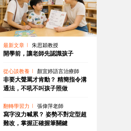
最新文章
朱思穎教授
開學前，讓老師先認識孩子
從心談教養
顏宜婷語言治療師
非要大聲罵才肯動？ 精簡指令溝
通法，不吼不叫孩子照做
翻轉學習力
張偉萍老師
寫字沒力喊累？ 姿勢不對定型超
難改，掌握正確握筆關鍵