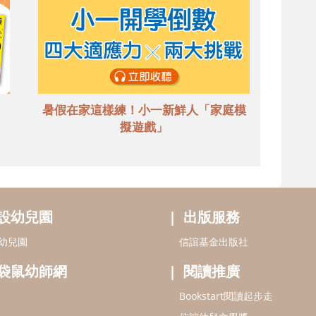
暑假在家這樣練！小一新鮮人「家庭模
擬遊戲」
設幼兒園
出版服務
幼兒園
信誼基金出版社
袋鼠幼師網
閱讀推廣
Bookstart閱讀起步走