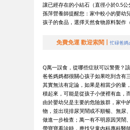
讓已經存在的小結石（直徑小於0.5
孫萍營養師提醒您：家中較小的嬰幼
孩子的食品，選擇天然食物原料製作
免費免運 歡迎索閱丨
忙碌爸媽
Q萬一誤食，從哪些症狀可以警覺？
爸爸媽媽都很關心孩子如果吃到含有
其實無法有定論，如果是相當少的量
積起來，可能是從孩子小便裡有血，
由於嬰幼兒是主要的危險族群，家中
物，並出現排尿哭鬧或不順暢、無尿
做進一步檢查；萬一有不明原因哭鬧
帶寶寶看診時，應找兒童內科專科醫