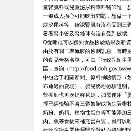
童腎臟科或兒童泌尿科專科醫師進一
一般成人擔心可能吃出問題，想做一
或泌尿科等，確認腎臟有沒有受到三
看看腎小管及腎絲球有沒有受到破壞
Q從哪裡可以獲知食品檢驗結果及新
由於有關三聚氰胺的檢測訊息，隨時
的食品合格名單，可由「行政院衛生
區」查詢（http://food.doh.gov.tw/we
中包含了相關新聞、原料抽驗情形（
布通過的賣場）、嬰兒奶粉檢驗證明
營養師也再次提醒爸媽，如需使用「
擇已經檢驗不含三聚氰胺或衛生署審
奶粉、奶精、植物性蛋白等可能添加
肉、魚等食物來補充蛋白質，就可以
行政院衛生署所屬醫院腎結石特別門