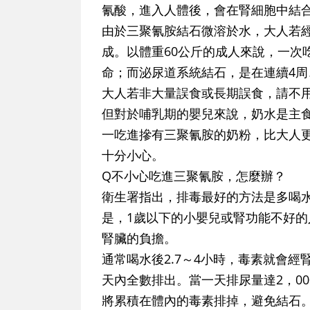
氰酸，進入人體後，會在腎細胞中結
由於三聚氰胺結石微溶於水，大人若
成。以體重60公斤的成人來說，一次
命；而泌尿道系統結石，是在連續4周
大人若非大量誤食或長期誤食，請不
但對於哺乳期的嬰兒來說，奶水是主
一吃進摻有三聚氰胺的奶粉，比大人
十分小心。
Q不小心吃進三聚氰胺，怎麼辦？
衛生署指出，排毒最好的方法是多喝
是，1歲以下的小嬰兒或腎功能不好
腎臟的負擔。
通常喝水後2.7～4小時，毒素就會
天內全數排出。當一天排尿量達2，000
將累積在體內的毒素排掉，避免結石