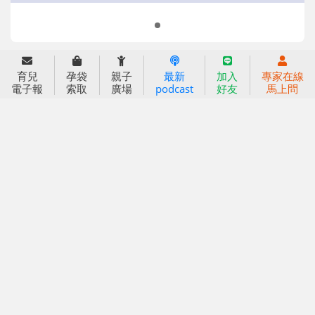
2024信誼年度報告
2025信誼年度報告
育兒服務
育兒
孕袋
親子
最新
加入
專家在線
好好育兒
電子報
索取
廣場
podcast
好友
馬上問
好孕袋
分齡育兒電子報
線上教養諮詢
出版服務
好好生活廣場
信誼基金出版社
小太陽親子館
小太陽親子書房
閱讀推廣
知新劇場
Bookstart閱讀起步走
農人餐桌
信誼幼兒文學獎
Green & Safe
信誼兒童動畫獎
小袋鼠說故事劇團