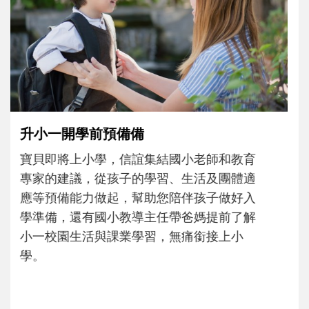
和孩子一起長大的那個男人│讀懂父親的
不同模樣
沒有人天生就擅長當爸爸！男人總是在一次
次「前所未有」的體驗中，跟著孩子一起長
大。從給予安全感的肢體遊戲，到獨立自
主、角色認同及解決問題的能力養成。爸爸
正嘗試用不同的模樣，參與孩子每個重要的
成長歷程。