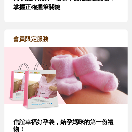
掌握正確握筆關鍵
會員限定服務
信誼幸福好孕袋，給孕媽咪的第一份禮
物！