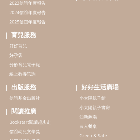
出版服務
好好生活廣場
信誼基金出版社
小太陽親子館
小太陽親子書房
閱讀推廣
知新劇場
Bookstart閱讀起步走
農人餐桌
信誼幼兒文學獎
Green & Safe
信誼兒童動畫獎
小袋鼠說故事劇團
service@hsin-yi.org.tw
信誼好好育兒
小太陽親子館
小太陽親子書房
(02)2396-5305轉2345 (週一～週五 9:00～18:00)
認識信誼
合作洽談
智慧財產權聲明
本網站建議使用IE9(含以上)或 Google Chrome 版本瀏覽器