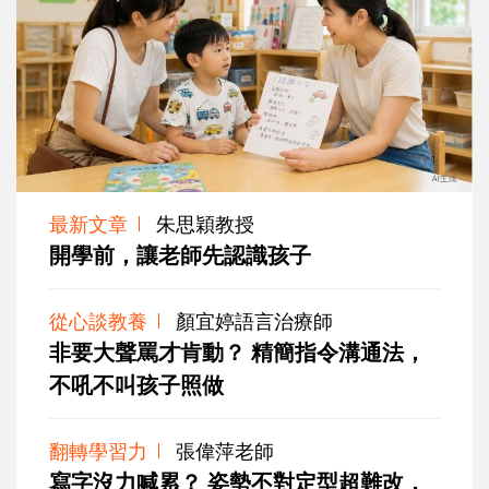
最新文章
朱思穎教授
開學前，讓老師先認識孩子
從心談教養
顏宜婷語言治療師
非要大聲罵才肯動？ 精簡指令溝通法，
不吼不叫孩子照做
翻轉學習力
張偉萍老師
寫字沒力喊累？ 姿勢不對定型超難改，