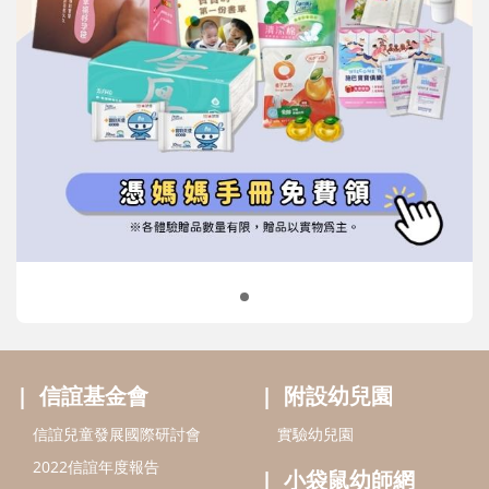
信誼基金會
附設幼兒園
信誼兒童發展國際研討會
實驗幼兒園
2022信誼年度報告
小袋鼠幼師網
2023信誼年度報告
2024信誼年度報告
2025信誼年度報告
育兒服務
好好育兒
好孕袋
分齡育兒電子報
線上教養諮詢