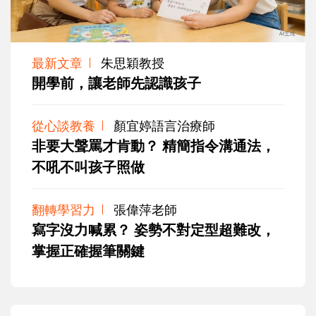
最新文章
朱思穎教授
開學前，讓老師先認識孩子
從心談教養
顏宜婷語言治療師
非要大聲罵才肯動？ 精簡指令溝通法，
不吼不叫孩子照做
翻轉學習力
張偉萍老師
寫字沒力喊累？ 姿勢不對定型超難改，
掌握正確握筆關鍵