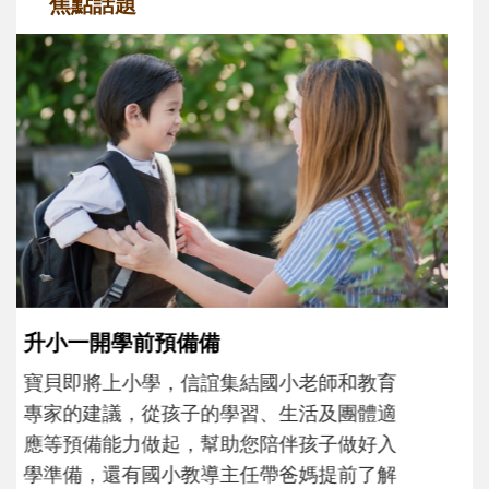
焦點話題
和孩子一起長大的那個男人│讀懂父親的
不同模樣
沒有人天生就擅長當爸爸！男人總是在一次
次「前所未有」的體驗中，跟著孩子一起長
大。從給予安全感的肢體遊戲，到獨立自
主、角色認同及解決問題的能力養成。爸爸
正嘗試用不同的模樣，參與孩子每個重要的
成長歷程。