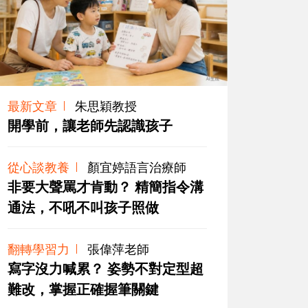
最新文章
朱思穎教授
開學前，讓老師先認識孩子
從心談教養
顏宜婷語言治療師
非要大聲罵才肯動？ 精簡指令溝
通法，不吼不叫孩子照做
翻轉學習力
張偉萍老師
寫字沒力喊累？ 姿勢不對定型超
難改，掌握正確握筆關鍵