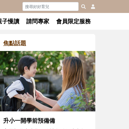
親子慢讀
請問專家
會員限定服務
焦點話題
和孩子一起長大的那個男人│讀
懂父親的不同模樣
沒有人天生就擅長當爸爸！男人總是
在一次次「前所未有」的體驗中，跟
著孩子一起長大。從給予安全感的肢
體遊戲，到獨立自主、角色認同及解
決問題的能力養成。爸爸正嘗試用不
同的模樣，參與孩子每個重要的成長