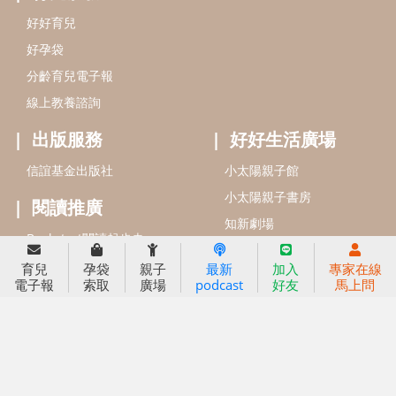
信誼基金會
附設幼兒園
信誼兒童發展國際研討會
實驗幼兒園
2022信誼年度報告
小袋鼠幼師網
2023信誼年度報告
2024信誼年度報告
2025信誼年度報告
育兒服務
育兒
孕袋
親子
最新
加入
專家在線
好好育兒
電子報
索取
廣場
podcast
好友
馬上問
好孕袋
分齡育兒電子報
線上教養諮詢
出版服務
好好生活廣場