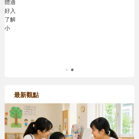
沒有人天生就擅長當爸爸！男人總是在一次
次「前所未有」的體驗中，跟著孩子一起長
大。從給予安全感的肢體遊戲，到獨立自
主、角色認同及解決問題的能力養成。爸爸
正嘗試用不同的模樣，參與孩子每個重要的
成長歷程。
最新觀點