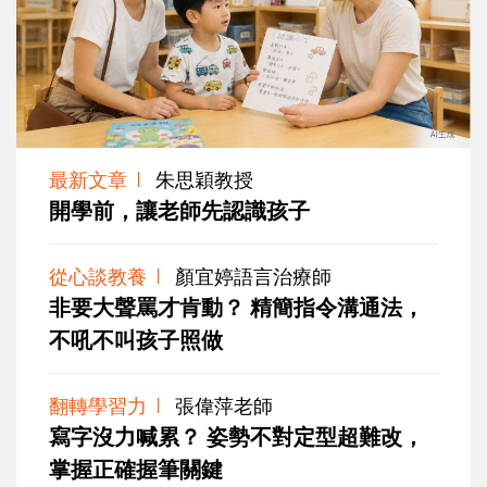
最新文章
朱思穎教授
開學前，讓老師先認識孩子
從心談教養
顏宜婷語言治療師
非要大聲罵才肯動？ 精簡指令溝通法，
不吼不叫孩子照做
翻轉學習力
張偉萍老師
寫字沒力喊累？ 姿勢不對定型超難改，
掌握正確握筆關鍵