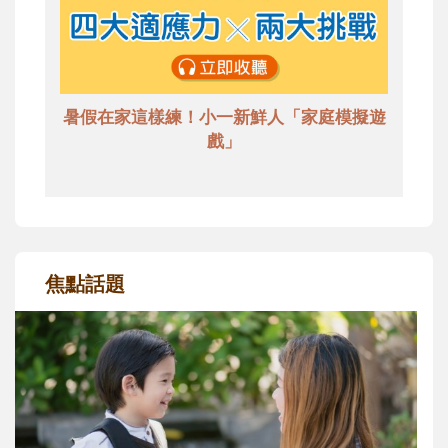
暑假在家這樣練！小一新鮮人「家庭模擬遊
戲」
焦點話題