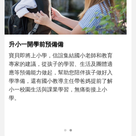
每到夏天 我要去海邊~ 和孩子玩「水」
消暑趣！
每到夏天，孩子最期待的就是玩水了！不論
在家玩、到泳池練習，或去海邊踏浪尋寶，
都是消暑放電、刺激五感的好機會。不妨從
親水準備和戲水安全開始，陪孩子玩得開心
也安心，解鎖一個清涼、有趣又能長知識的
暑假吧！