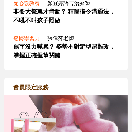
從心談教養
顏宜婷語言治療師
非要大聲罵才肯動？ 精簡指令溝通法，
不吼不叫孩子照做
翻轉學習力
張偉萍老師
寫字沒力喊累？ 姿勢不對定型超難改，
掌握正確握筆關鍵
會員限定服務