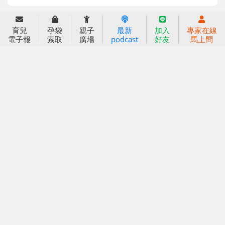
育兒服務
育兒
孕袋
親子
最新
加入
專家在線
好好育兒
電子報
索取
廣場
podcast
好友
馬上問
好孕袋
分齡育兒電子報
線上教養諮詢
出版服務
好好生活廣場
信誼基金出版社
小太陽親子館
小太陽親子書房
閱讀推廣
知新劇場
Bookstart閱讀起步走
農人餐桌
信誼幼兒文學獎
Green & Safe
信誼兒童動畫獎
小袋鼠說故事劇團
service@hsin-yi.org.tw