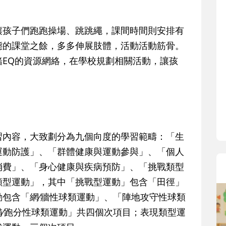
寶貝即將上小學，信誼集結國小
和教育專家的建議，從孩子的學
讓孩子們跑跑操場、跳跳繩，課間時間則安排有
生活及團體適應等預備能力做起
態的課堂之餘，多多伸展肢體，活動活動筋骨。
助您陪伴孩子做好入學準備，還
小教導主任帶爸媽提前了解小一
EQ的資源網絡，在學校規劃相關活動，讓孩
生活與課業學習，無痛銜接上小
習內容，大致劃分為九個向度的學習範疇：「生
運動防護」、「群體健康與運動參與」、「個人
消費」、「身心健康與疾病預防」、「挑戰類型
類型運動」，其中「挑戰型運動」包含「田徑」
包含「網∕牆性球類運動」、「陣地攻守性球類
∕跑分性球類運動」共四個次項目；表現類型運