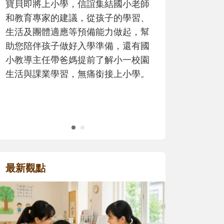
老師
歷程。
習、
，幫
有國
校園
學。
最新觀點