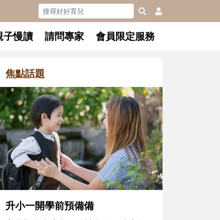
親子慢讀
請問專家
會員限定服務
焦點話題
和孩子一起長大的那個男人│讀
懂父親的不同模樣
沒有人天生就擅長當爸爸！男人總是
在一次次「前所未有」的體驗中，跟
著孩子一起長大。從給予安全感的肢
體遊戲，到獨立自主、角色認同及解
決問題的能力養成。爸爸正嘗試用不
同的模樣，參與孩子每個重要的成長