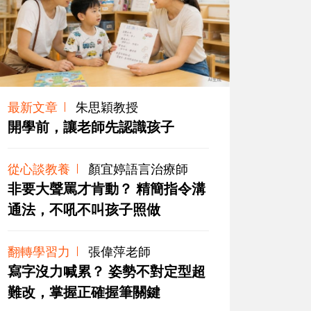
最新文章
朱思穎教授
開學前，讓老師先認識孩子
從心談教養
顏宜婷語言治療師
非要大聲罵才肯動？ 精簡指令溝
通法，不吼不叫孩子照做
翻轉學習力
張偉萍老師
寫字沒力喊累？ 姿勢不對定型超
難改，掌握正確握筆關鍵