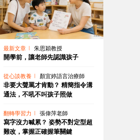
最新文章
朱思穎教授
開學前，讓老師先認識孩子
從心談教養
顏宜婷語言治療師
非要大聲罵才肯動？ 精簡指令溝
通法，不吼不叫孩子照做
翻轉學習力
張偉萍老師
寫字沒力喊累？ 姿勢不對定型超
難改，掌握正確握筆關鍵