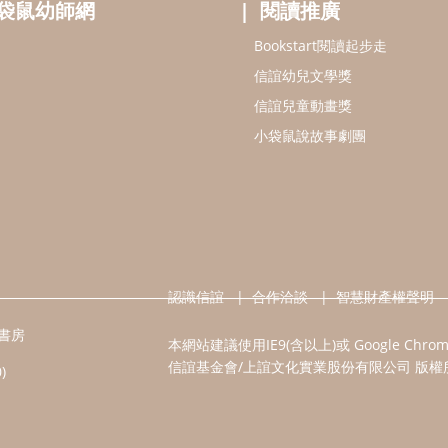
袋鼠幼師網
閱讀推廣
Bookstart閱讀起步走
信誼幼兒文學獎
信誼兒童動畫獎
小袋鼠說故事劇團
認識信誼
合作洽談
智慧財產權聲明
書房
本網站建議使用IE9(含以上)或 Google Chr
信誼基金會/上誼文化實業股份有限公司 版權
)