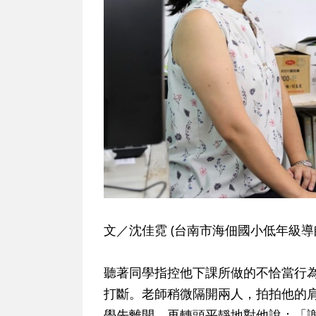
文／沈佳霓 (台南市海佃國小低年級導
聽著同學指控他下課所做的不恰當行
打斷。老師稍微隔開兩人，拍拍他的
學先離開，再轉頭平靜地對他說：「