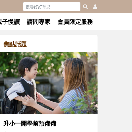
親子慢讀
請問專家
會員限定服務
焦點話題
和孩子一起長大的那個男人│讀
懂父親的不同模樣
沒有人天生就擅長當爸爸！男人總是
在一次次「前所未有」的體驗中，跟
著孩子一起長大。從給予安全感的肢
體遊戲，到獨立自主、角色認同及解
決問題的能力養成。爸爸正嘗試用不
同的模樣，參與孩子每個重要的成長