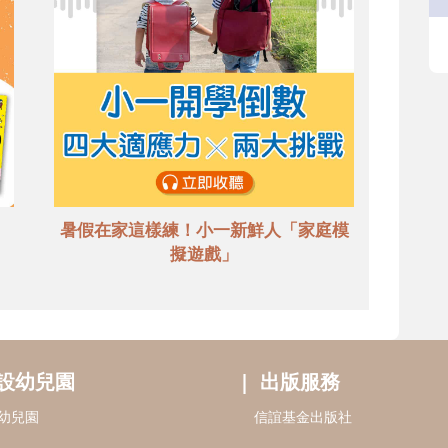
暑假在家這樣練！小一新鮮人「家庭模
擬遊戲」
設幼兒園
出版服務
幼兒園
信誼基金出版社