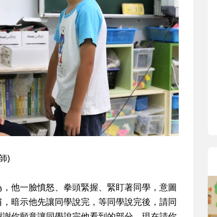
師)
為，他一臉憤怒、拳頭緊握、緊盯著同學，意圖
肩，暗示他先讓同學說完，等同學說完後，請同
謝謝你願意讓同學說完他看到的部分，現在請你