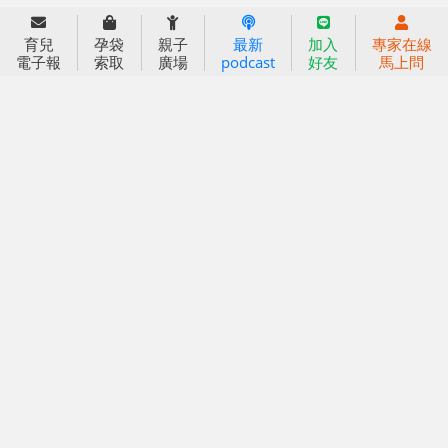
育兒服務
好好育兒
育兒
孕袋
親子
最新
加入
專家在線
電子報
索取
廣場
podcast
好友
馬上問
好孕袋
分齡育兒電子報
線上教養諮詢
出版服務
好好生活廣場
信誼基金出版社
小太陽親子館
小太陽親子書房
閱讀推廣
知新劇場
Bookstart閱讀起步走
農人餐桌
信誼幼兒文學獎
Green & Safe
信誼兒童動畫獎
小袋鼠說故事劇團
service@hsin-yi.org.tw