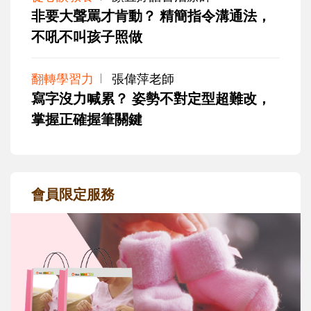
非要大聲罵才肯動？ 精簡指令溝通法，
不吼不叫孩子照做
翻轉學習力
張偉萍老師
寫字沒力喊累？ 姿勢不對定型超難改，
掌握正確握筆關鍵
會員限定服務