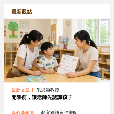
最新觀點
最新文章
朱思穎教授
開學前，讓老師先認識孩子
從心談教養
顏宜婷語言治療師