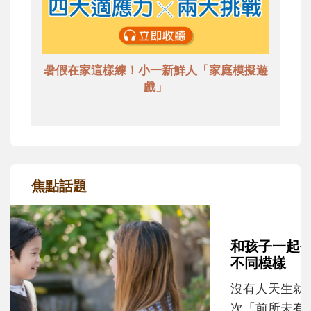
暑假在家這樣練！小一新鮮人「家庭模擬遊
戲」
焦點話題