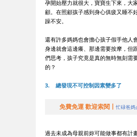
孕開始壓力就很大，寶寶生下來，大
顧。在照顧孩子感到身心俱疲又睡不
躁不安。
還有許多媽媽也會擔心孩子假手他人
身邊就會這邊癢、那邊需要按摩，但
們思考，孩子究竟是真的無時無刻需
的？
3. 總發現不可控制因素變多了
免費免運 歡迎索閱丨
忙碌爸媽
過去未成為母親前妳可能做事都有計