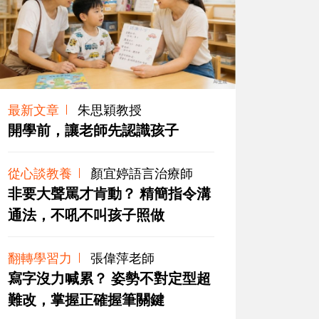
最新文章
朱思穎教授
開學前，讓老師先認識孩子
從心談教養
顏宜婷語言治療師
非要大聲罵才肯動？ 精簡指令溝
通法，不吼不叫孩子照做
翻轉學習力
張偉萍老師
寫字沒力喊累？ 姿勢不對定型超
難改，掌握正確握筆關鍵