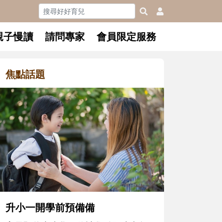
親子慢讀
請問專家
會員限定服務
焦點話題
和孩子一起長大的那個男人│讀
懂父親的不同模樣
沒有人天生就擅長當爸爸！男人總是
在一次次「前所未有」的體驗中，跟
著孩子一起長大。從給予安全感的肢
體遊戲，到獨立自主、角色認同及解
決問題的能力養成。爸爸正嘗試用不
同的模樣，參與孩子每個重要的成長