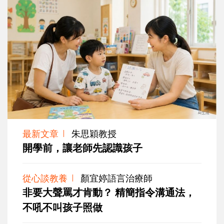
最新文章
朱思穎教授
開學前，讓老師先認識孩子
從心談教養
顏宜婷語言治療師
非要大聲罵才肯動？ 精簡指令溝通法，
不吼不叫孩子照做