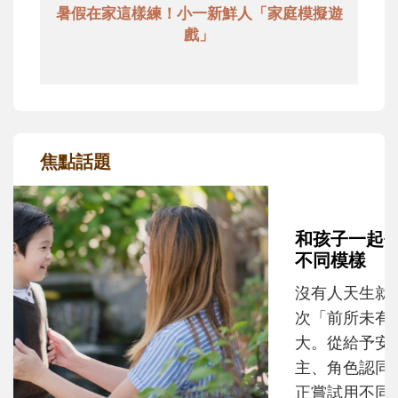
暑假在家這樣練！小一新鮮人「家庭模擬遊
戲」
焦點話題