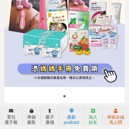
信誼基金會
附設幼兒園
信誼兒童發展國際研討會
實驗幼兒園
2022信誼年度報告
小袋鼠幼師網
2023信誼年度報告
2024信誼年度報告
2025信誼年度報告
育兒服務
育兒
孕袋
親子
最新
加入
專家在線
好好育兒
電子報
索取
廣場
podcast
好友
馬上問
好孕袋