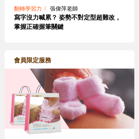
翻轉學習力
張偉萍老師
寫字沒力喊累？ 姿勢不對定型超難改，
掌握正確握筆關鍵
會員限定服務