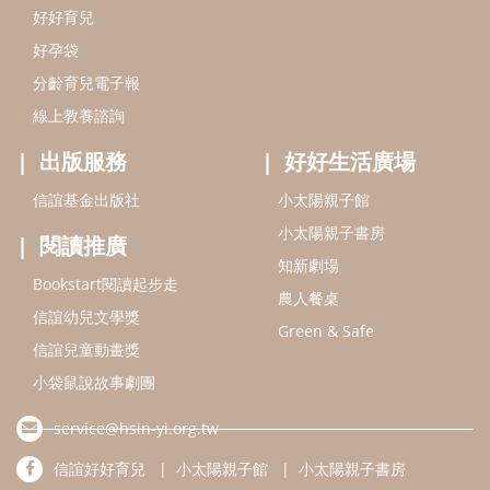
好好育兒
好孕袋
分齡育兒電子報
線上教養諮詢
出版服務
好好生活廣場
信誼基金出版社
小太陽親子館
小太陽親子書房
閱讀推廣
知新劇場
Bookstart閱讀起步走
農人餐桌
信誼幼兒文學獎
Green & Safe
信誼兒童動畫獎
小袋鼠說故事劇團
service@hsin-yi.org.tw
信誼好好育兒
小太陽親子館
小太陽親子書房