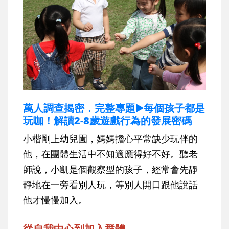
萬人調查揭密．完整專題▶️每個孩子都是
玩咖！解讀2-8歲遊戲行為的發展密碼
小楷剛上幼兒園，媽媽擔心平常缺少玩伴的
他，在團體生活中不知適應得好不好。聽老
師說，小凱是個觀察型的孩子，經常會先靜
靜地在一旁看別人玩，等別人開口跟他說話
他才慢慢加入。
從自我中心到加入群體