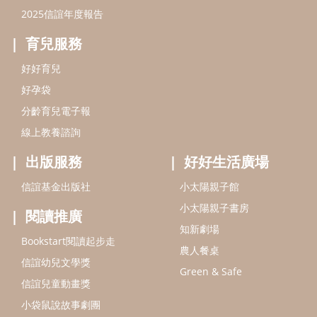
2025信誼年度報告
育兒服務
好好育兒
好孕袋
分齡育兒電子報
線上教養諮詢
出版服務
好好生活廣場
信誼基金出版社
小太陽親子館
小太陽親子書房
閱讀推廣
知新劇場
Bookstart閱讀起步走
農人餐桌
信誼幼兒文學獎
Green & Safe
信誼兒童動畫獎
小袋鼠說故事劇團