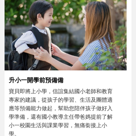
和孩子一起長大的那個男人│讀懂父親的
不同模樣
沒有人天生就擅長當爸爸！男人總是在一次
次「前所未有」的體驗中，跟著孩子一起長
大。從給予安全感的肢體遊戲，到獨立自
主、角色認同及解決問題的能力養成。爸爸
正嘗試用不同的模樣，參與孩子每個重要的
成長歷程。