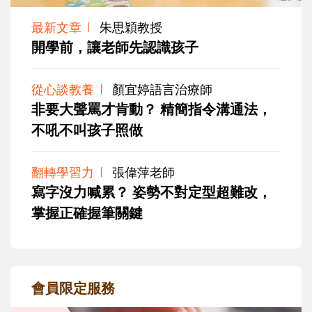
最新文章
朱思穎教授
開學前，讓老師先認識孩子
從心談教養
顏宜婷語言治療師
非要大聲罵才肯動？ 精簡指令溝通法，
不吼不叫孩子照做
翻轉學習力
張偉萍老師
寫字沒力喊累？ 姿勢不對定型超難改，
掌握正確握筆關鍵
會員限定服務