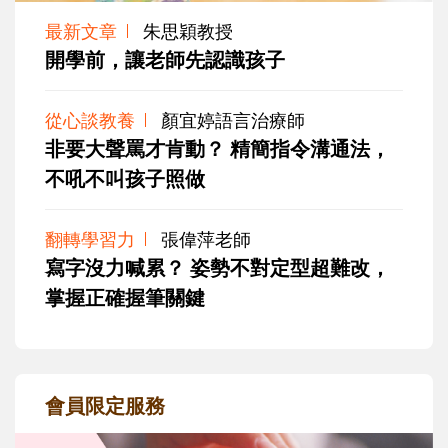
最新文章
朱思穎教授
開學前，讓老師先認識孩子
從心談教養
顏宜婷語言治療師
非要大聲罵才肯動？ 精簡指令溝通法，
不吼不叫孩子照做
翻轉學習力
張偉萍老師
寫字沒力喊累？ 姿勢不對定型超難改，
掌握正確握筆關鍵
會員限定服務