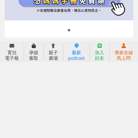
2022信誼年度報告
小袋鼠幼師網
2023信誼年度報告
2024信誼年度報告
2025信誼年度報告
育兒服務
育兒
孕袋
親子
最新
加入
專家在線
好好育兒
電子報
索取
廣場
podcast
好友
馬上問
好孕袋
分齡育兒電子報
線上教養諮詢
出版服務
好好生活廣場
信誼基金出版社
小太陽親子館
小太陽親子書房
閱讀推廣
知新劇場
Bookstart閱讀起步走
農人餐桌
信誼幼兒文學獎