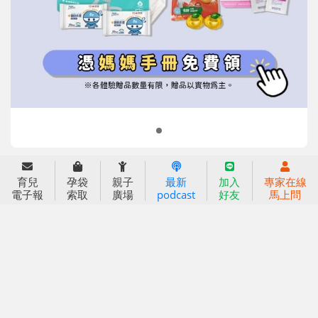
信誼基金會
附設幼兒園
信誼兒童發展國際研討會
實驗幼兒園
2022信誼年度報告
小袋鼠幼師網
2023信誼年度報告
2024信誼年度報告
2025信誼年度報告
育兒服務
育兒
孕袋
親子
最新
加入
專家在線
好好育兒
電子報
索取
廣場
podcast
好友
馬上問
好孕袋
分齡育兒電子報
線上教養諮詢
出版服務
好好生活廣場
信誼基金出版社
小太陽親子館