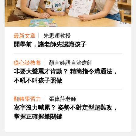
最新文章
朱思穎教授
開學前，讓老師先認識孩子
從心談教養
顏宜婷語言治療師
非要大聲罵才肯動？ 精簡指令溝通法，
不吼不叫孩子照做
翻轉學習力
張偉萍老師
寫字沒力喊累？ 姿勢不對定型超難改，
掌握正確握筆關鍵