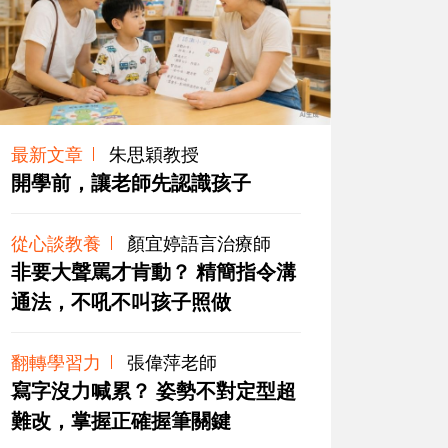
最新文章
朱思穎教授
開學前，讓老師先認識孩子
從心談教養
顏宜婷語言治療師
非要大聲罵才肯動？ 精簡指令溝
通法，不吼不叫孩子照做
翻轉學習力
張偉萍老師
寫字沒力喊累？ 姿勢不對定型超
難改，掌握正確握筆關鍵