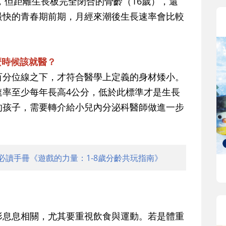
），但距離生長板完全閉合的骨齡（16歲），還
最快的青春期前期，月經來潮後生長速率會比較
麼時候該就醫？
百分位線之下，才符合醫學上定義的身材矮小。
速率至少每年長高4公分，低於此標準才是生長
的孩子，需要轉介給小兒內分泌科醫師做進一步
必讀手冊《遊戲的力量：1-8歲分齡共玩指南》
形息息相關，尤其要重視飲食與運動。若是體重