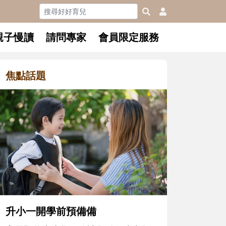
親子慢讀
請問專家
會員限定服務
焦點話題
和孩子一起長大的那個男人│讀
懂父親的不同模樣
沒有人天生就擅長當爸爸！男人總是
在一次次「前所未有」的體驗中，跟
著孩子一起長大。從給予安全感的肢
體遊戲，到獨立自主、角色認同及解
決問題的能力養成。爸爸正嘗試用不
同的模樣，參與孩子每個重要的成長