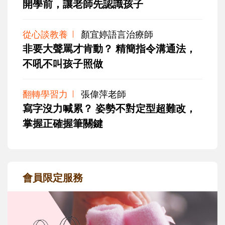
開學前，讓老師先認識孩子
從心談教養
顏宜婷語言治療師
非要大聲罵才肯動？ 精簡指令溝通法，
不吼不叫孩子照做
翻轉學習力
張偉萍老師
寫字沒力喊累？ 姿勢不對定型超難改，
掌握正確握筆關鍵
會員限定服務