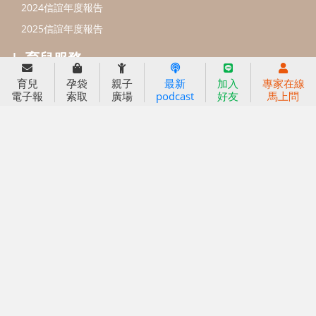
育兒
孕袋
親子
最新
加入
專家在線
信誼基金會
附設幼兒園
電子報
索取
廣場
podcast
好友
馬上問
信誼兒童發展國際研討會
實驗幼兒園
2022信誼年度報告
小袋鼠幼師網
2023信誼年度報告
2024信誼年度報告
2025信誼年度報告
育兒服務
好好育兒
好孕袋
分齡育兒電子報